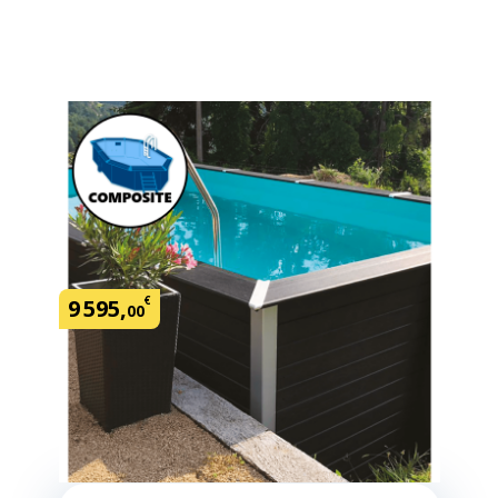
Kit Composite 6,31 x 3,66 x 1,30 m
SKU:
LB631966
€
9
595
,
00
Demander un devis