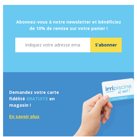
Abonnez-vous à notre newsletter et bénéficiez
de 10% de remise sur votre panier !
Adresse mail
S’abonner
Demandez votre carte
fidélité
GRATUITE
en
magasin !
En savoir plus