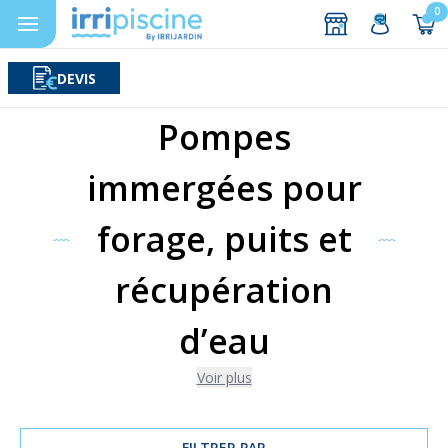
0
DEVIS
Rechercher
Aller au contenu
Pompes
immergées pour
forage, puits et
récupération
d’eau
Voir plus
FILTRER PAR