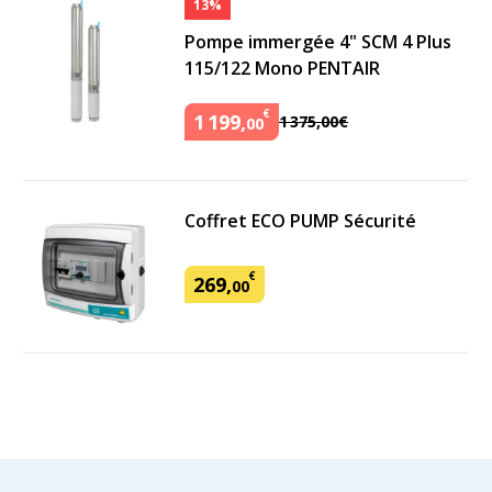
13%
Pompe immergée 4" SCM 4 Plus
115/122 Mono PENTAIR
€
1
199
,
1
375
,
00
€
00
Coffret ECO PUMP Sécurité
€
269
,
00