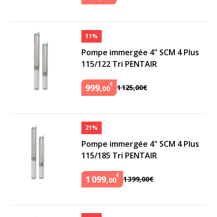
11%
Pompe immergée 4" SCM 4 Plus
115/122 Tri PENTAIR
€
999
,
1
125
,
00
€
00
21%
Pompe immergée 4" SCM 4 Plus
115/185 Tri PENTAIR
€
1
099
,
1
399
,
00
€
00