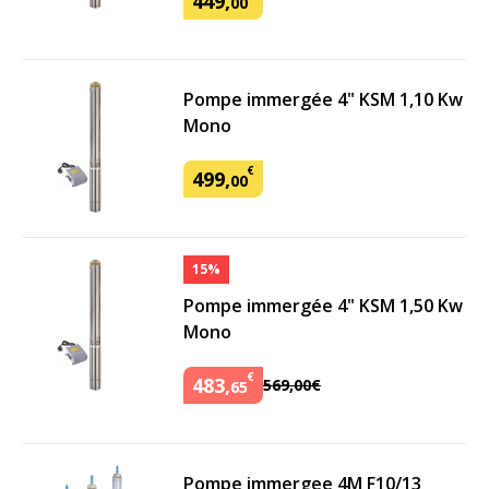
449
,
00
Pompe immergée 4" KSM 1,10 Kw
Mono
€
499
,
00
15%
Pompe immergée 4" KSM 1,50 Kw
Mono
€
483
,
569
,
00
€
65
Pompe immergee 4M F10/13