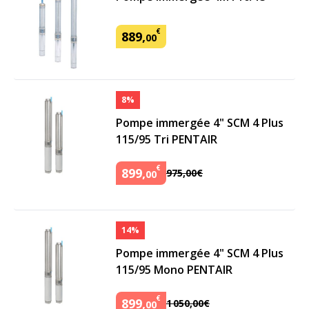
€
889
,
00
8%
Pompe immergée 4" SCM 4 Plus
115/95 Tri PENTAIR
€
899
,
975
,
00
€
00
14%
Pompe immergée 4" SCM 4 Plus
115/95 Mono PENTAIR
€
899
,
1
050
,
00
€
00