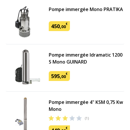
Pompe immergée Mono PRATIKA
€
450
,
00
Pompe immergée Idramatic 1200
S Mono GUINARD
€
595
,
00
Pompe immergée 4" KSM 0,75 Kw
Mono
(1)
€