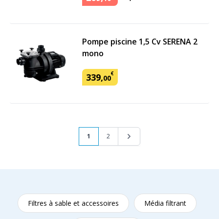
Pompe piscine 1,5 Cv SERENA 2
mono
€
339
,
00
Page
Vous lisez actuellement la page
Page
Page
1
2
Filtres à sable et accessoires
Média filtrant