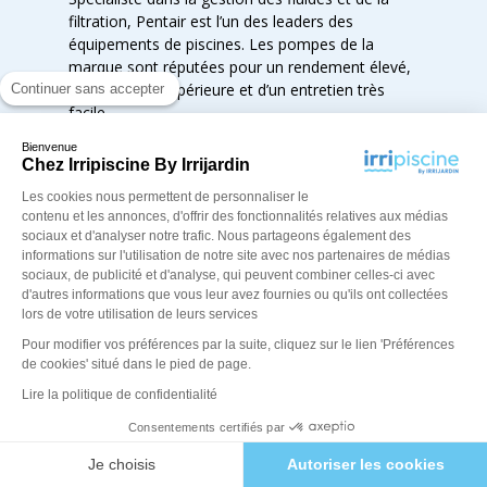
filtration, Pentair est l’un des leaders des
équipements de piscines. Les pompes de la
marque sont réputées pour un rendement élevé,
d’une qualité supérieure et d’un entretien très
Continuer sans accepter
facile.
Bienvenue
AstralPool
Chez Irripiscine By Irrijardin
Marque du groupe Fluidra, elle est spécialisée
dans les composants de piscine. Les pompes
Les cookies nous permettent de personnaliser le
contenu et les annonces, d'offrir des fonctionnalités relatives aux médias
sont créées, développées et conçues en Europe.
sociaux et d'analyser notre trafic. Nous partageons également des
Le constructeur propose une large gamme de
informations sur l'utilisation de notre site avec nos partenaires de médias
pompes : vitesses variables, auto-amorçantes,
sociaux, de publicité et d'analyse, qui peuvent combiner celles-ci avec
centrifuges, préfiltres, …
d'autres informations que vous leur avez fournies ou qu'ils ont collectées
lors de votre utilisation de leurs services
Pour modifier vos préférences par la suite, cliquez sur le lien 'Préférences
COMMENT AMORCER
de cookies' situé dans le pied de page.
UNE POMPE DE
Lire la politique de confidentialité
Consentements certifiés par
PISCINE ?
Je choisis
Autoriser les cookies