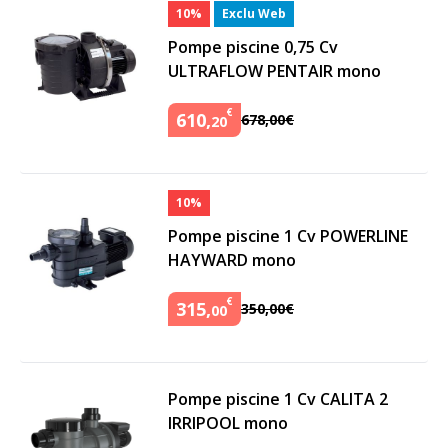
10%
Exclu Web
Pompe piscine 0,75 Cv
ULTRAFLOW PENTAIR mono
€
610
,
678
,
00
€
20
10%
Pompe piscine 1 Cv POWERLINE
HAYWARD mono
€
315
,
350
,
00
€
00
Pompe piscine 1 Cv CALITA 2
IRRIPOOL mono