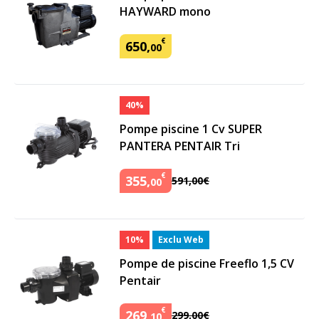
HAYWARD mono
€
650
,
00
40%
Pompe piscine 1 Cv SUPER
PANTERA PENTAIR Tri
€
355
,
591
,
00
€
00
10%
Exclu Web
Pompe de piscine Freeflo 1,5 CV
Pentair
€
269
,
299
,
00
€
10