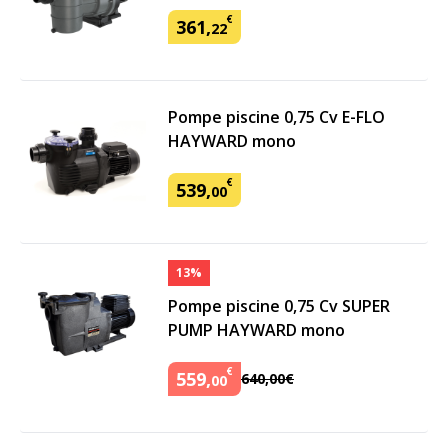
€
361
,
22
Pompe piscine 0,75 Cv E-FLO
HAYWARD mono
€
539
,
00
13%
Pompe piscine 0,75 Cv SUPER
PUMP HAYWARD mono
€
559
,
640
,
00
€
00