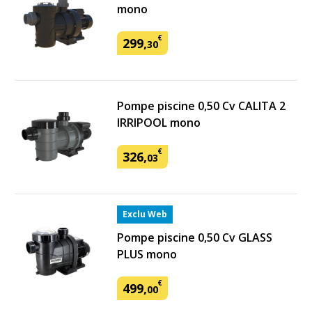
mono
€
299
,
30
Pompe piscine 0,50 Cv CALITA 2
IRRIPOOL mono
€
326
,
03
Exclu Web
Pompe piscine 0,50 Cv GLASS
PLUS mono
€
499
,
00