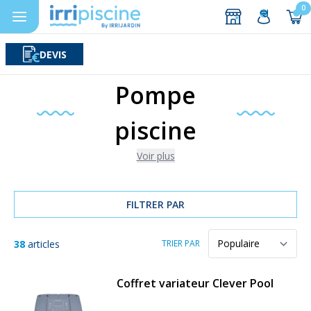
0
DEVIS
Rechercher
Aller au contenu
Pompe
piscine
Voir plus
FILTRER PAR
38
articles
TRIER PAR
Coffret variateur Clever Pool