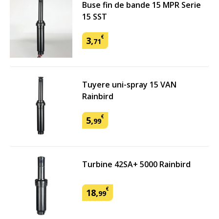
Buse fin de bande 15 MPR Serie
15 SST
€
3
,
71
Tuyere uni-spray 15 VAN
Rainbird
€
5
,
99
Turbine 42SA+ 5000 Rainbird
€
18
,
99