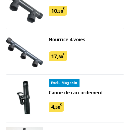
€
10
,
50
Nourrice 4 voies
€
17
,
80
Exclu Magasin
Canne de raccordement
€
4
,
50