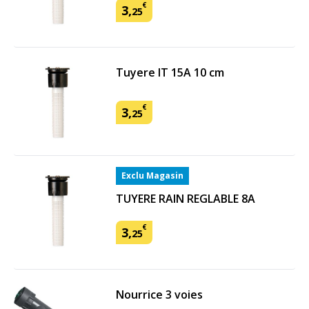
€
3
,
25
Tuyere IT 15A 10 cm
€
3
,
25
Exclu Magasin
TUYERE RAIN REGLABLE 8A
€
3
,
25
Nourrice 3 voies