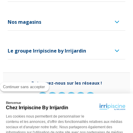
Nos magasins
Le groupe Irripiscine by Irrijardin
Retrouvez-nous sur les réseaux !
Continuer sans accepter
Bienvenue
Chez Irripiscine By Irrijardin
Les cookies nous permettent de personnaliser le
Besoin d'aide ?
contenu et les annonces, d'offrir des fonctionnalités relatives aux médias
(appel non surtaxé)
0970 818 918
sociaux et d'analyser notre trafic. Nous partageons également des
Du lundi au vendredi de
9 h - 13 h
à
14 h - 18 h
ou
informations sur l'utilisation de notre site avec nos partenaires de médias