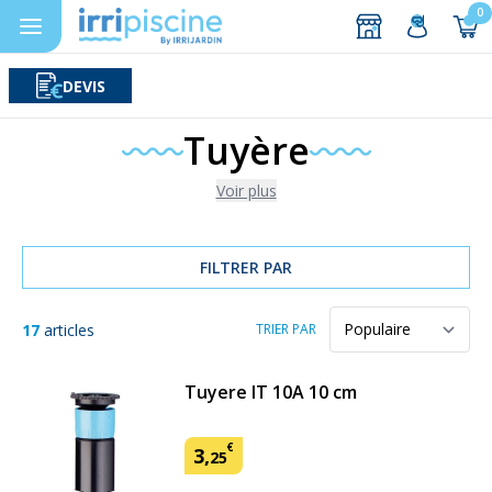
0
DEVIS
Rechercher
Aller au contenu
Tuyère
Voir plus
FILTRER PAR
17
articles
TRIER PAR
Tuyere IT 10A 10 cm
€
3
,
25