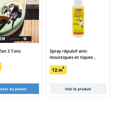
Zen 3 Tons
Spray répulsif anti-
moustiques et tiques
Spécial Enfants
€
12
,
90
outer au panier
Voir le produit
ent la page