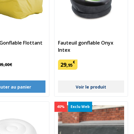
 Gonflable Flottant
Fauteuil gonflable Onyx
Intex
€
29
,
95
,
00
€
95
Voir le produit
outer au panier
40%
Exclu Web