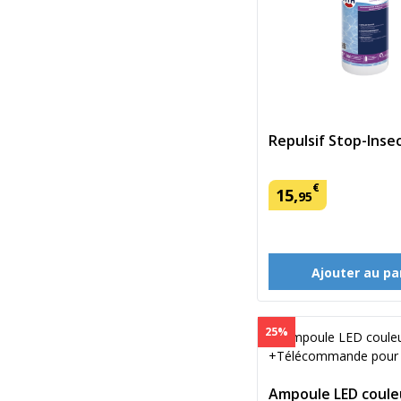
Repulsif Stop-Inse
€
15
,
95
Ajouter au pa
25%
Ampoule LED coule