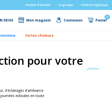
Devenir franchisé
Le groupe
Solution logistique
0
N DEVIS
Mon magasin
Connexion
Panier
omotions
Fortes chaleurs
ection pour votre
ur, d'éclairages d'ambiance
 journées estivales en toute