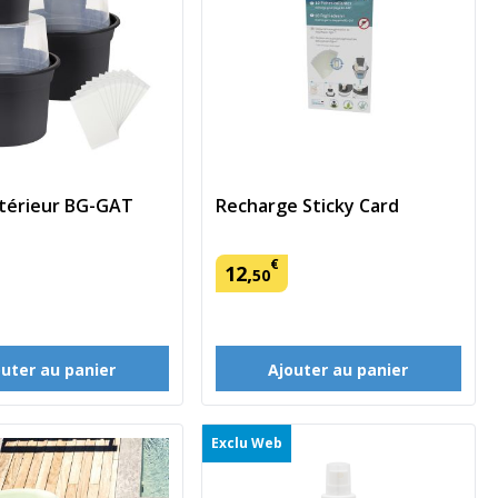
térieur BG-GAT
Recharge Sticky Card
€
12
,
50
outer au panier
Ajouter au panier
Exclu Web