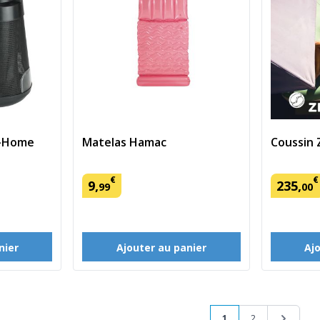
G-Home
Matelas Hamac
Coussin 
€
€
9
,
235
,
99
00
nier
Ajouter au panier
Aj
Page
Vous lisez actuellem
Page
Page
1
2