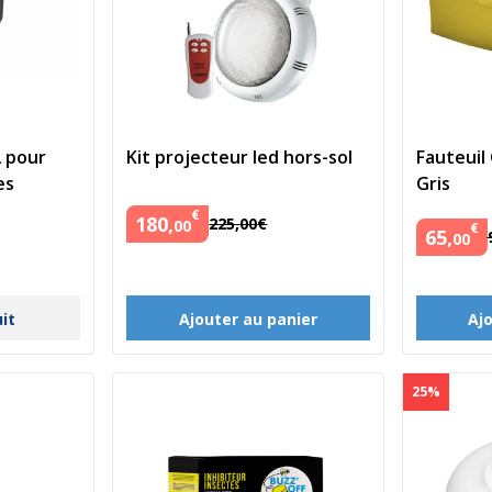
2 pour
Kit projecteur led hors-sol
Fauteuil
es
Gris
€
180
,
225
,
00
€
00
€
65
,
00
uit
Ajouter au panier
Aj
25%