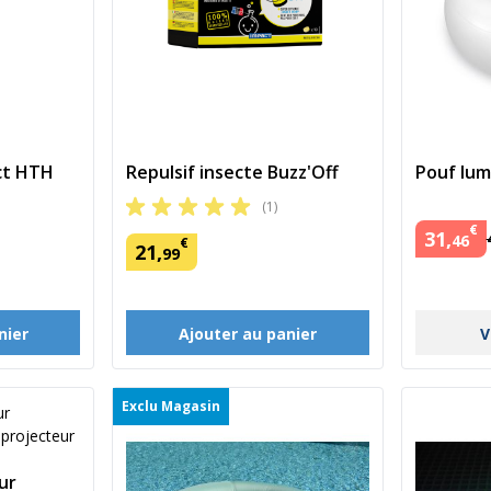
ct HTH
Repulsif insecte Buzz'Off
Pouf lum
(1)
€
31
,
46
€
21
,
99
V
nier
Ajouter au panier
Exclu Magasin
ur