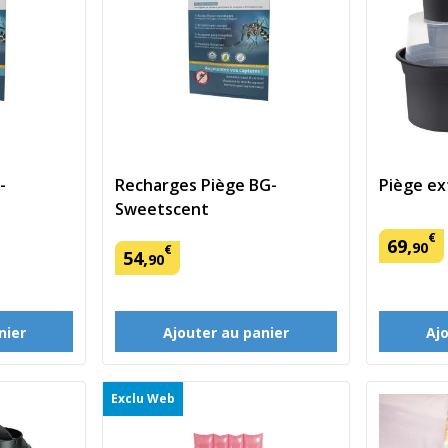
-
Recharges Piège BG-
Piège ex
Sweetscent
€
69
,
90
€
54
,
90
nier
Ajouter au panier
Aj
Exclu Web