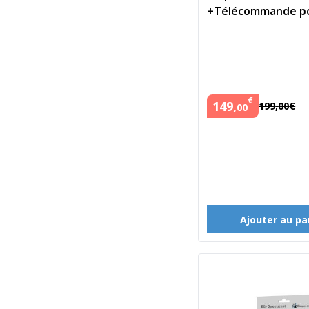
+Télécommande p
projecteur
€
149
,
199
,
00
€
00
Ajouter au pa