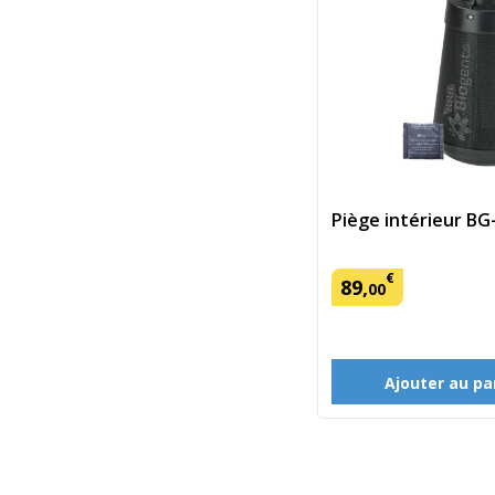
Piège intérieur B
€
89
,
00
Ajouter au pa