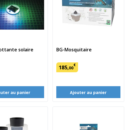
ottante solaire
BG-Mosquitaire
€
185
,
00
outer au panier
Ajouter au panier