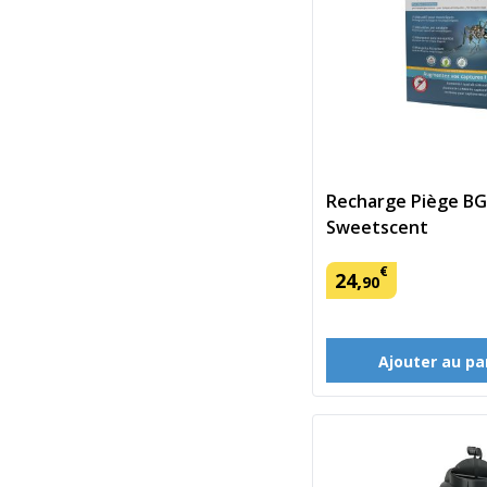
Recharge Piège BG
Sweetscent
€
24
,
90
Ajouter au pa