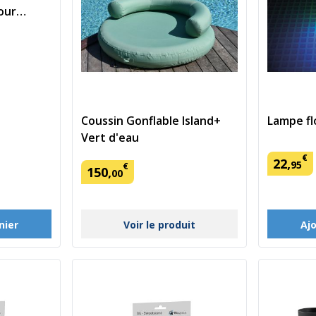
our
Coussin Gonflable Island+
Lampe fl
Vert d'eau
€
22
,
95
€
150
,
00
nier
Aj
Voir le produit