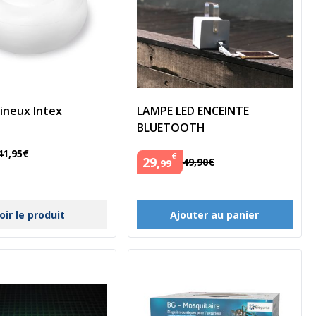
ineux Intex
LAMPE LED ENCEINTE
BLUETOOTH
41
,
95
€
€
29
,
49
,
90
€
99
oir le produit
Ajouter au panier