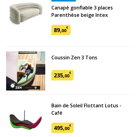
Canapé gonflable 3 places
Parenthèse beige Intex
€
89
,
00
Coussin Zen 3 Tons
€
235
,
00
Bain de Soleil Flottant Lotus -
Café
€
495
,
00