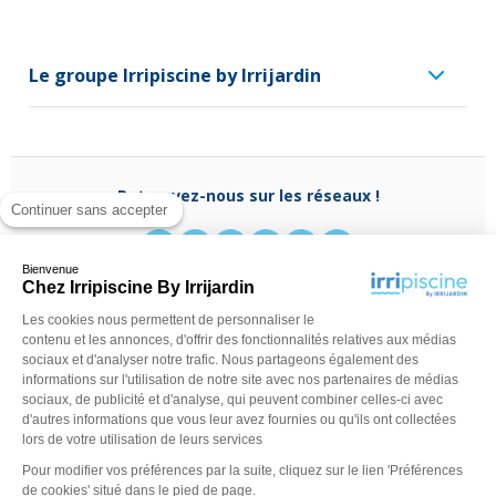
Le groupe Irripiscine by Irrijardin
Retrouvez-nous sur les réseaux !
Continuer sans accepter
Bienvenue
Chez Irripiscine By Irrijardin
Les cookies nous permettent de personnaliser le
Besoin d'aide ?
contenu et les annonces, d'offrir des fonctionnalités relatives aux médias
(appel non surtaxé)
0970 818 918
sociaux et d'analyser notre trafic. Nous partageons également des
Du lundi au vendredi de
9 h - 13 h
à
14 h - 18 h
ou
informations sur l'utilisation de notre site avec nos partenaires de médias
contactez-nous via
notre formulaire
sociaux, de publicité et d'analyse, qui peuvent combiner celles-ci avec
d'autres informations que vous leur avez fournies ou qu'ils ont collectées
lors de votre utilisation de leurs services
Pour modifier vos préférences par la suite, cliquez sur le lien 'Préférences
de cookies' situé dans le pied de page.