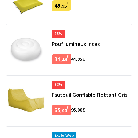
€
49
,
95
25%
Pouf lumineux Intex
€
31
,
41
,
95
€
46
32%
Fauteuil Gonflable Flottant Gris
€
65
,
95
,
00
€
00
Exclu Web