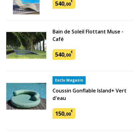
€
540
,
00
Bain de Soleil Flottant Muse -
Café
€
540
,
00
Exclu Magasin
Coussin Gonflable Island+ Vert
d'eau
€
150
,
00