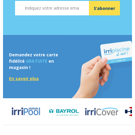
Adresse mail
S’abonner
Demandez votre carte
fidélité
GRATUITE
en
magasin !
En savoir plus