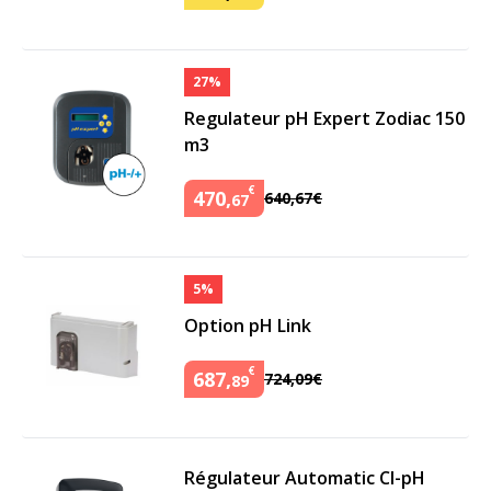
27%
Regulateur pH Expert Zodiac 150
m3
€
470
,
640
,
67
€
67
5%
Option pH Link
€
687
,
724
,
09
€
89
Régulateur Automatic Cl-pH