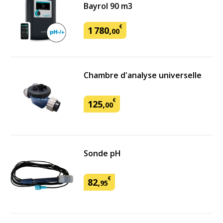
Bayrol 90 m3
€
1
780
,
00
Chambre d'analyse universelle
€
125
,
00
Sonde pH
€
82
,
95