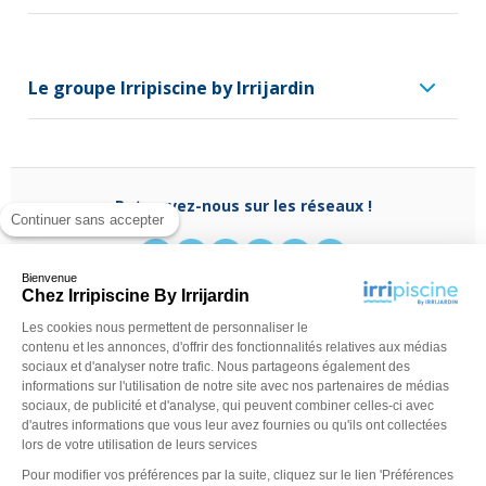
Le groupe Irripiscine by Irrijardin
Retrouvez-nous sur les réseaux !
Continuer sans accepter
Bienvenue
Chez Irripiscine By Irrijardin
Les cookies nous permettent de personnaliser le
Besoin d'aide ?
contenu et les annonces, d'offrir des fonctionnalités relatives aux médias
(appel non surtaxé)
0970 818 918
sociaux et d'analyser notre trafic. Nous partageons également des
Du lundi au vendredi de
9 h - 13 h
à
14 h - 18 h
ou
informations sur l'utilisation de notre site avec nos partenaires de médias
contactez-nous via
notre formulaire
sociaux, de publicité et d'analyse, qui peuvent combiner celles-ci avec
d'autres informations que vous leur avez fournies ou qu'ils ont collectées
lors de votre utilisation de leurs services
Pour modifier vos préférences par la suite, cliquez sur le lien 'Préférences