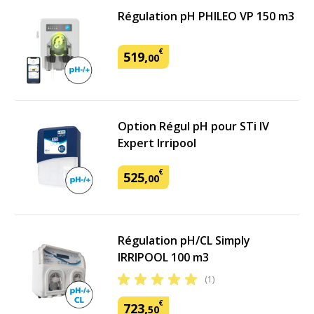
Régulation pH PHILEO VP 150 m3
€
519
,
00
Option Régul pH pour STi IV
Expert Irripool
€
525
,
00
Régulation pH/CL Simply
IRRIPOOL 100 m3
(1)
€
723
,
50