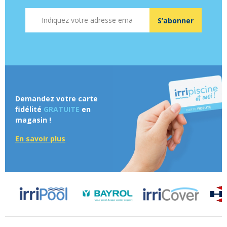
Adresse mail
S’abonner
Demandez votre carte
fidélité
GRATUITE
en
magasin !
En savoir plus