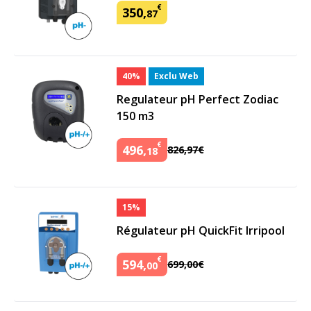
€
350
,
87
40%
Exclu Web
Regulateur pH Perfect Zodiac
150 m3
€
496
,
826
,
97
€
18
15%
Régulateur pH QuickFit Irripool
€
594
,
699
,
00
€
00