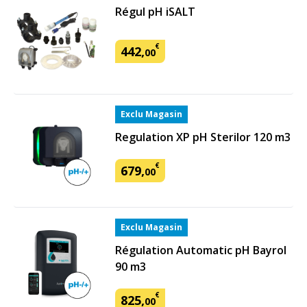
Régul pH iSALT
€
442
,
00
Exclu Magasin
Regulation XP pH Sterilor 120 m3
€
679
,
00
Exclu Magasin
Régulation Automatic pH Bayrol
90 m3
€
825
,
00