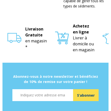
capable de gérer tous les
types de sédiments.
Achetez
Livraison
en ligne
Gratuite
Livrer à
en magasin
domicile ou
*
en magasin
Abonnez-vous à notre newsletter et bénéficiez
de 10% de remise sur votre panier !
Adresse mail
S’abonner