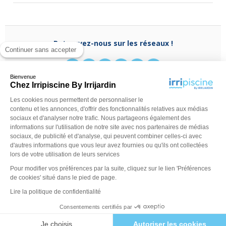
Retrouvez-nous sur les réseaux !
Continuer sans accepter
Bienvenue
Chez Irripiscine By Irrijardin
Les cookies nous permettent de personnaliser le
Besoin d'aide ?
contenu et les annonces, d'offrir des fonctionnalités relatives aux médias
(appel non surtaxé)
0970 818 918
sociaux et d'analyser notre trafic. Nous partageons également des
Du lundi au vendredi de
9 h - 13 h
à
14 h - 18 h
ou
informations sur l'utilisation de notre site avec nos partenaires de médias
contactez-nous via
notre formulaire
sociaux, de publicité et d'analyse, qui peuvent combiner celles-ci avec
d'autres informations que vous leur avez fournies ou qu'ils ont collectées
lors de votre utilisation de leurs services
Pour modifier vos préférences par la suite, cliquez sur le lien 'Préférences
de cookies' situé dans le pied de page.
Lire la politique de confidentialité
Consentements certifiés par
©Irripiscine 2025
Conditions générales de ventes
Mentions léga
Je choisis
Autoriser les cookies