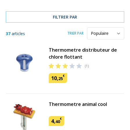
FILTRER PAR
37
articles
TRIER PAR
Thermometre distributeur de
chlore flottant
(1)
€
10
,
25
Thermometre animal cool
€
4
,
40