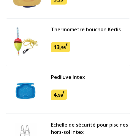
Thermometre bouchon Kerlis
€
13
,
95
Pediluve Intex
€
4
,
99
Echelle de sécurité pour piscines
hors-sol Intex