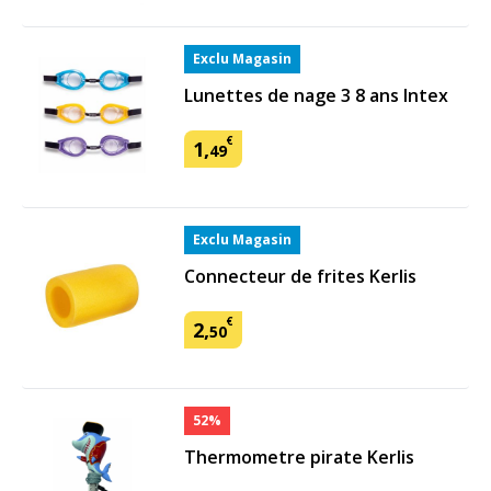
Exclu Magasin
Lunettes de nage 3 8 ans Intex
€
1
,
49
Exclu Magasin
Connecteur de frites Kerlis
€
2
,
50
52%
Thermometre pirate Kerlis