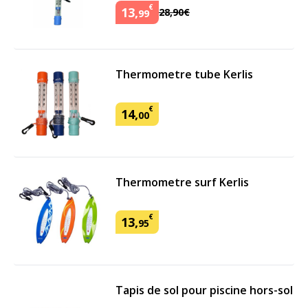
€
13
,
28
,
90
€
99
Thermometre tube Kerlis
€
14
,
00
Thermometre surf Kerlis
€
13
,
95
Tapis de sol pour piscine hors-sol