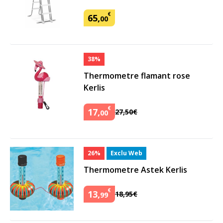
€
65
,
00
38%
Thermometre flamant rose
Kerlis
€
17
,
27
,
50
€
00
26%
Exclu Web
Thermometre Astek Kerlis
€
13
,
18
,
95
€
99