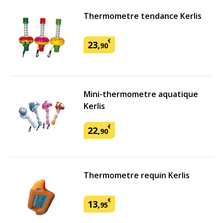
Thermometre tendance Kerlis
€
23
,
90
Mini-thermometre aquatique
Kerlis
€
22
,
90
Thermometre requin Kerlis
€
13
,
95