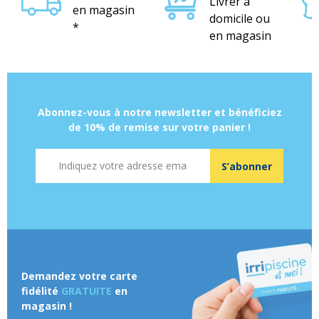
Livrer à
en magasin
domicile ou
*
en magasin
Abonnez-vous à notre newsletter et bénéficiez
de 10% de remise sur votre panier !
Adresse mail
S’abonner
Demandez votre carte
fidélité
GRATUITE
en
magasin !