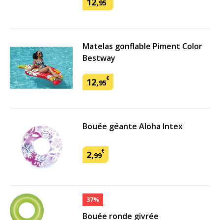
12
,
95
Matelas gonflable Piment Color
Bestway
€
12
,
95
Bouée géante Aloha Intex
€
2
,
99
37%
Bouée ronde givrée