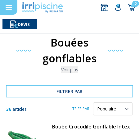
0
DEVIS
Rechercher
Aller au contenu
Bouées
gonflables
Voir plus
FILTRER PAR
36
articles
TRIER PAR
Bouée Crocodile Gonflable Intex