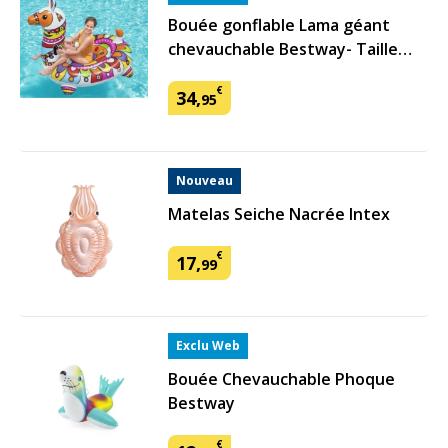
Bouée gonflable Lama géant
chevauchable Bestway- Taille
XXL
€
34
,
95
Nouveau
Matelas Seiche Nacrée Intex
€
17
,
99
Exclu Web
Bouée Chevauchable Phoque
Bestway
€