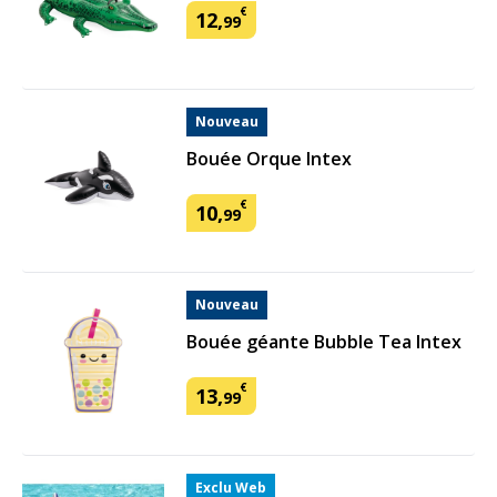
€
12
,
99
Nouveau
Bouée Orque Intex
€
10
,
99
Nouveau
Bouée géante Bubble Tea Intex
€
13
,
99
Exclu Web