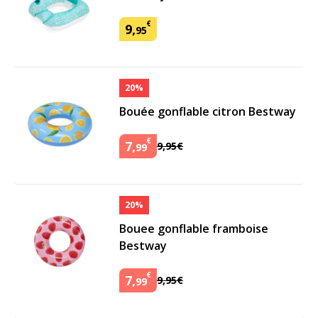
€
9
,
95
20%
Bouée gonflable citron Bestway
€
7
,
9
,
95
€
99
20%
Bouee gonflable framboise
Bestway
€
7
,
9
,
95
€
99