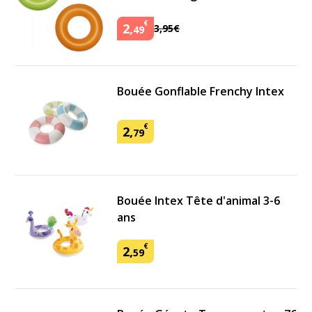
€
2
,
3
,
95
€
49
Bouée Gonflable Frenchy Intex
€
2
,
79
Bouée Intex Tête d'animal 3-6
ans
€
2
,
59