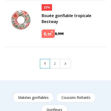
22%
Bouée gonflable tropicale
Bestway
€
6
,
8
,
99
€
99
Page
Vous lisez actuellement la page
Page
Page
1
2
Matelas gonflables
Coussins flottants
Gonfleurs