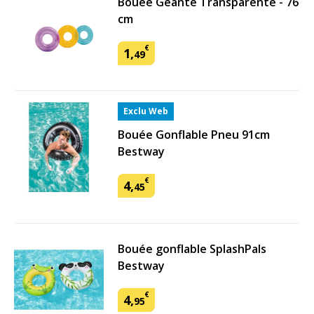
Bouée Géante Transparente - 76
cm
€
1
,
49
Exclu Web
Bouée Gonflable Pneu 91cm
Bestway
€
4
,
45
Bouée gonflable SplashPals
Bestway
€
4
,
95