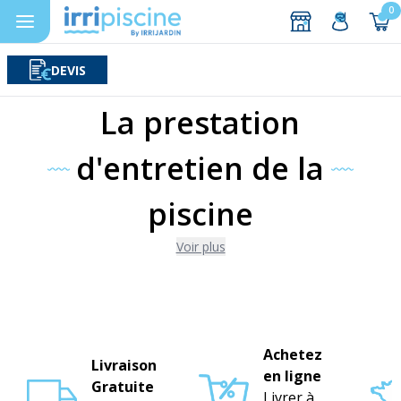
0
DEVIS
Rechercher
Aller au contenu
La prestation
d'entretien de la
piscine
Voir plus
Achetez
Livraison
en ligne
Gratuite
Livrer à