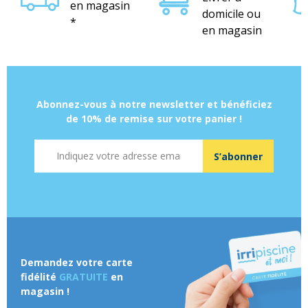
en magasin
domicile ou
*
en magasin
Abonnez-vous à notre newsletter et bénéficiez
de 10% de remise sur votre panier !
Adresse mail
S’abonner
Demandez votre carte
fidélité
GRATUITE
en
magasin !