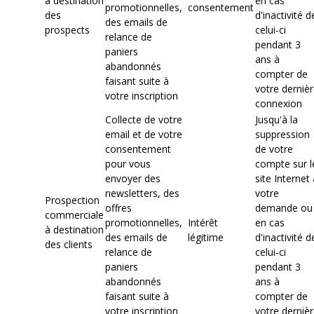
à destination
en cas
promotionnelles,
consentement
des
d'inactivité d
des emails de
prospects
celui-ci
relance de
pendant 3
paniers
ans à
abandonnés
compter de
faisant suite à
votre dernièr
votre inscription
connexion
Collecte de votre
Jusqu'à la
email et de votre
suppression
consentement
de votre
pour vous
compte sur l
envoyer des
site Internet 
newsletters, des
votre
Prospection
offres
demande ou
commerciale
promotionnelles,
Intérêt
en cas
à destination
des emails de
légitime
d'inactivité d
des clients
relance de
celui-ci
paniers
pendant 3
abandonnés
ans à
faisant suite à
compter de
votre inscription
votre dernièr