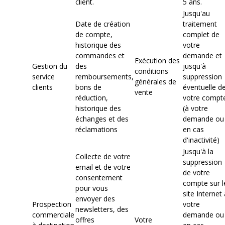
client.
5 ans.
Jusqu'au
Date de création
traitement
de compte,
complet de
historique des
votre
commandes et
demande et
Exécution des
Gestion du
des
jusqu'à
conditions
service
remboursements,
suppression
générales de
clients
bons de
éventuelle d
vente
réduction,
votre compt
historique des
(à votre
échanges et des
demande ou
réclamations
en cas
d'inactivité)
Jusqu'à la
Collecte de votre
suppression
email et de votre
de votre
consentement
compte sur l
pour vous
site Internet 
envoyer des
Prospection
votre
newsletters, des
commerciale
demande ou
offres
Votre