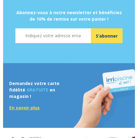
Abonnez-vous à notre newsletter et bénéficiez
de 10% de remise sur votre panier !
Adresse mail
S’abonner
Demandez votre carte
fidélité
GRATUITE
en
magasin !
En savoir plus