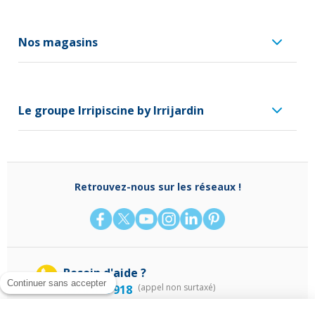
Nos magasins
Le groupe Irripiscine by Irrijardin
Retrouvez-nous sur les réseaux !
Besoin d'aide ?
Continuer sans accepter
(appel non surtaxé)
0970 818 918
Du lundi au vendredi de
9 h - 13 h
à
14 h - 18 h
ou