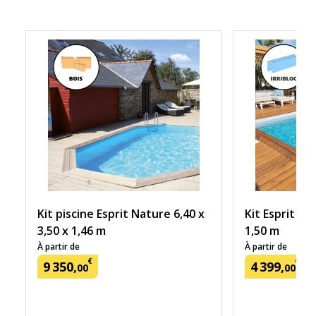
Kit piscine Esprit Nature 6,40 x
Kit Esprit Opt
3,50 x 1,46 m
1,50 m
À partir de
À partir de
€
€
9
350
,
4
399
,
00
00