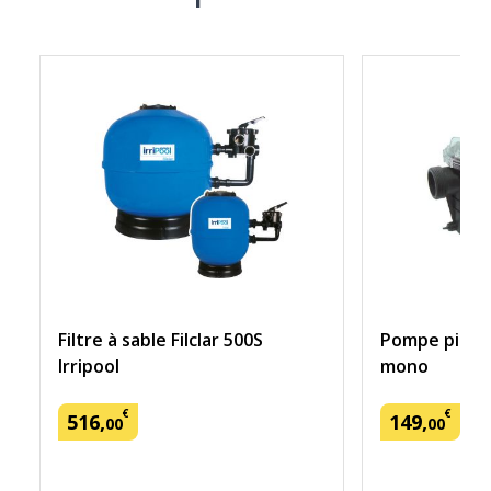
Filtre à sable Filclar 500S
Pompe piscin
Irripool
mono
€
€
516
,
149
,
00
00