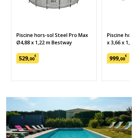
Piscine hors-sol Steel Pro Max
Piscine hors-
Ø4,88 x 1,22 m Bestway
x 3,66 x 1,32
€
€
529
,
999
,
00
00