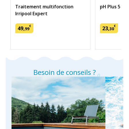
Traitement multifonction
pH Plus 5 kg
Irripool Expert
€
€
49
,
23
,
99
30
Besoin de conseils ?