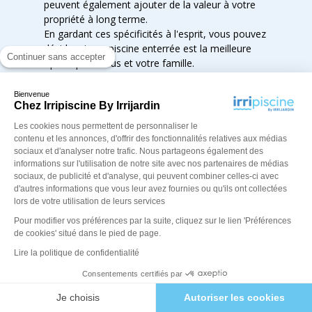
peuvent également ajouter de la valeur à votre
propriété à long terme.
En gardant ces spécificités à l'esprit, vous pouvez
décider si une piscine enterrée est la meilleure
Continuer sans accepter
option pour vous et votre famille.
Bienvenue
La piscine hors sol
Chez Irripiscine By Irrijardin
Les cookies nous permettent de personnaliser le
contenu et les annonces, d'offrir des fonctionnalités relatives aux médias
C'est une alternative pratique et abordable aux
sociaux et d'analyser notre trafic. Nous partageons également des
piscines traditionnelles. Elle est facile à installer et
informations sur l'utilisation de notre site avec nos partenaires de médias
à démonter, et peut-être déplacée si nécessaire.
sociaux, de publicité et d'analyse, qui peuvent combiner celles-ci avec
Les modèles sont disponibles dans différentes
d'autres informations que vous leur avez fournies ou qu'ils ont collectées
tailles et formes pour s'adapter à tout espace
lors de votre utilisation de leurs services
extérieur. Bien qu'elle ne soit pas aussi profonde
Pour modifier vos préférences par la suite, cliquez sur le lien 'Préférences
qu'une piscine enterrée, la piscine hors sol offre
de cookies' situé dans le pied de page.
tout de même une grande variété de
Lire la politique de confidentialité
fonctionnalités, telles que des échelles, des filtres
et des pompes. Elle est également plus facile à
Consentements certifiés par
entretenir qu'une piscine traditionnelle car elle
Je choisis
Autoriser les cookies
nécessite moins de produits chimiques et de