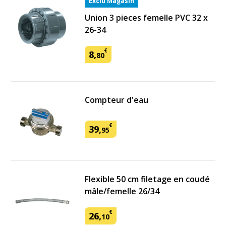
Exclu Magasin
Union 3 pieces femelle PVC 32 x
26-34
€
8
,
80
Compteur d'eau
€
39
,
95
Flexible 50 cm filetage en coudé
mâle/femelle 26/34
€
26
,
10