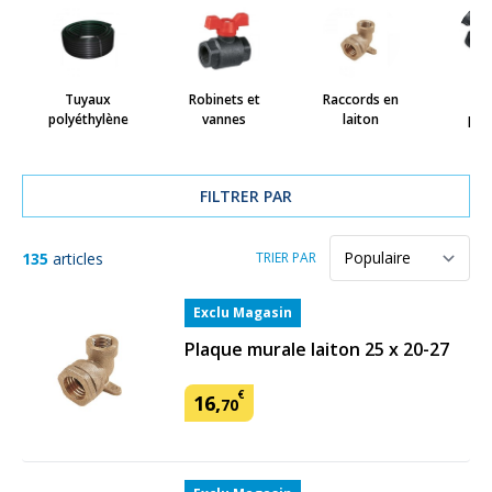
Tuyaux
Robinets et
Raccords en
Ra
polyéthylène
vannes
laiton
pla
FILTRER PAR
135
articles
TRIER PAR
Exclu Magasin
Plaque murale laiton 25 x 20-27
€
16
,
70