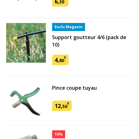
6
,
30
Exclu Magasin
Support goutteur 4/6 (pack de
10)
€
4
,
80
Pince coupe tuyau
€
12
,
50
10%