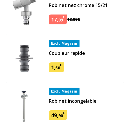
Robinet nez chrome 15/21
€
17
,
18
,
99
€
09
Exclu Magasin
Coupleur rapide
€
1
,
50
Exclu Magasin
Robinet incongelable
€
49
,
90