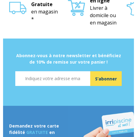
en ligne
Gratuite
Livrer à
en magasin
domicile ou
*
en magasin
Abonnez-vous à notre newsletter et bénéficiez
de 10% de remise sur votre panier !
Adresse mail
S’abonner
Demandez votre carte
fidélité
GRATUITE
en