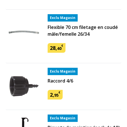
Exclu Magasin
Flexible 70 cm filetage en coudé
mâle/femelle 26/34
€
28
,
40
Exclu Magasin
Raccord 4/6
€
2
,
95
Exclu Magasin