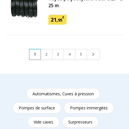
25 m
€
21
,
95
Page
Vous lisez actuellement la page
Page
Page
Page
Page
Page
1
2
3
4
5
Automatismes, Cuves à pression
Pompes de surface
Pompes immergées
Vide caves
Surpresseurs