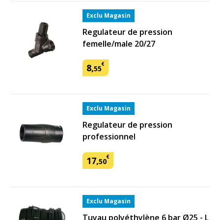
Exclu Magasin
Regulateur de pression
femelle/male 20/27
€
8
,
55
Exclu Magasin
Regulateur de pression
professionnel
€
17
,
50
Exclu Magasin
Tuyau polyéthylène 6 bar Ø25 - L