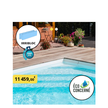
Kit Piscine Normée Classe A - 8 x 4
x 1,50 m
SKU:
LB084159
€
11
459
,
00
Demander un devis