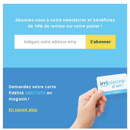
Abonnez-vous à notre newsletter et bénéficiez
de 10% de remise sur votre panier !
Adresse mail
S’abonner
Demandez votre carte
fidélité
GRATUITE
en
magasin !
En savoir plus