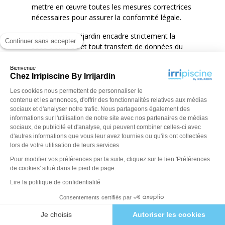
mettre en œuvre toutes les mesures correctrices
nécessaires pour assurer la conformité légale.
Irripiscine
by
Irrijardin
encadre strictement la
Continuer sans accepter
sous-traitance et tout transfert de données du
CLIENT, en veillant à ce que ceux-ci soient
effectués dans le respect de la réglementation en
Bienvenue
Chez Irripiscine By Irrijardin
vigueur et assortis des garanties contractuelles
adéquates.
Les cookies nous permettent de personnaliser le
contenu et les annonces, d'offrir des fonctionnalités relatives aux médias
sociaux et d'analyser notre trafic. Nous partageons également des
L’exercice de ses droits par la personne
informations sur l'utilisation de notre site avec nos partenaires de médias
sociaux, de publicité et d'analyse, qui peuvent combiner celles-ci avec
concernée par les traitements s’effectue par
d'autres informations que vous leur avez fournies ou qu'ils ont collectées
courrier électronique à l’adresse
lors de votre utilisation de leurs services
:
donneespersonnellesrgpd@irripiscine.fr
.
Pour modifier vos préférences par la suite, cliquez sur le lien 'Préférences
de cookies' situé dans le pied de page.
Le responsable du traitement des données est la
Lire la politique de confidentialité
Société
Irripiscine
by
Irrijardin
.
Consentements certifiés par
Les données personnelles sont traitées et
conservées dans l’Union Européenne.
Je choisis
Autoriser les cookies
Irripiscine
by
Irrijardin
étant amenée à recueillir