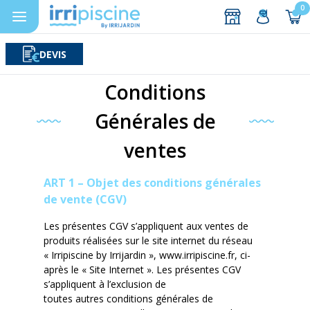
0
DEVIS
Rechercher
Aller au contenu
Conditions
Générales de
ventes
ART 1 – Objet des conditions générales
de vente (CGV)
Les présentes CGV s’appliquent aux ventes de
produits réalisées sur le site internet du réseau
«
Irripiscine
by
Irrijardin
»
,
www
.
irripiscine
.fr
, ci-
après le « Site Internet ». Les présentes CGV
s’appliquent à l’exclusion de
toute
s
autre
s
condition
s générales de