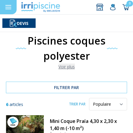
0
DEVIS
Rechercher
Aller au contenu
Piscines coques
polyester
Voir plus
FILTRER PAR
6
articles
TRIER PAR
Mini Coque Praïa 4,30 x 2,30 x
1,40 m (-10 m²)