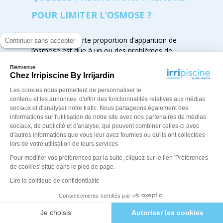
POUR LIMITER L’OSMOSE ?
Même si une forte proportion d’apparition de
Continuer sans accepter
l’osmose est due à un ou des problèmes de
fabrication, vous pouvez faire quelques
Bienvenue
investigations pour vous éviter les désagréments
Chez Irripiscine By Irrijardin
d’une rénovation prématurée :
Les cookies nous permettent de personnaliser le
Choisir le fabricant qui offre le plus de garantie,
contenu et les annonces, d'offrir des fonctionnalités relatives aux médias
sociaux et d'analyser notre trafic. Nous partageons également des
avec une solide notoriété, dont on sait que la
informations sur l'utilisation de notre site avec nos partenaires de médias
fabrication est fiable…
sociaux, de publicité et d'analyse, qui peuvent combiner celles-ci avec
d'autres informations que vous leur avez fournies ou qu'ils ont collectées
Intéressez vous au façonnage de la coque,
lors de votre utilisation de leurs services
préférez :
Pour modifier vos préférences par la suite, cliquez sur le lien 'Préférences
de cookies' situé dans le pied de page.
Des piscines fabriquées de façon robotisée, par
injection dans un moule et sous vide, cela permet
Lire la politique de confidentialité
de limiter les risques d’osmose.
Consentements certifiés par
Une coque en résine Vinylester plutôt que
polyester
Je choisis
Autoriser les cookies
N’hésitez pas à demander les références de