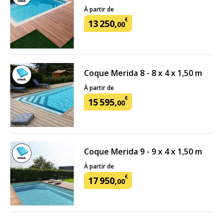
À partir de
€
13
250
,
00
Coque Merida 8 - 8 x 4 x 1,50 m
À partir de
€
15
595
,
00
Coque Merida 9 - 9 x 4 x 1,50 m
À partir de
€
17
950
,
00