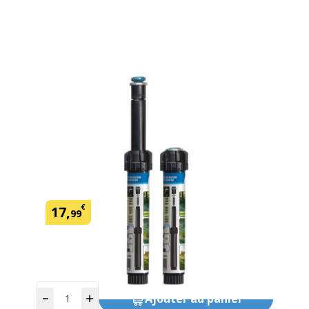
Tuyere Eco Rotator MP 3000 90 210
Hunter
SKU:
433553
Marque: Hunter
€
17
,
99
* Dont éco part.
Quantité
Ajouter
au panier