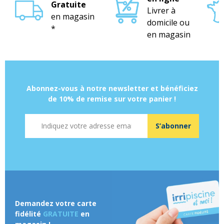
Gratuite
Livrer à
en magasin
domicile ou
*
en magasin
Abonnez-vous à notre newsletter et bénéficiez
de 10% de remise sur votre panier !
Adresse mail
S’abonner
Demandez votre carte
fidélité
GRATUITE
en