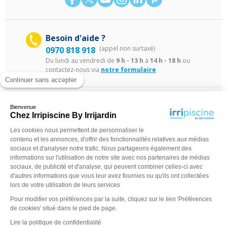
Besoin d'aide ?
(appel non surtaxé)
0970 818 918
Du lundi au vendredi de
9 h - 13 h
à
14 h - 18 h
ou
contactez-nous via
notre formulaire
Continuer sans accepter
Bienvenue
Chez Irripiscine By Irrijardin
Les cookies nous permettent de personnaliser le
contenu et les annonces, d'offrir des fonctionnalités relatives aux médias
sociaux et d'analyser notre trafic. Nous partageons également des
©Irripiscine 2025
Conditions générales de ventes
Mentions léga
informations sur l'utilisation de notre site avec nos partenaires de médias
sociaux, de publicité et d'analyse, qui peuvent combiner celles-ci avec
d'autres informations que vous leur avez fournies ou qu'ils ont collectées
lors de votre utilisation de leurs services
Pour modifier vos préférences par la suite, cliquez sur le lien 'Préférences
de cookies' situé dans le pied de page.
Lire la politique de confidentialité