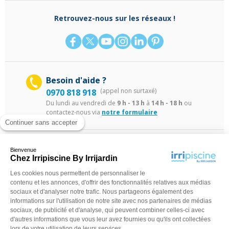
Retrouvez-nous sur les réseaux !
Besoin d'aide ?
(appel non surtaxé)
0970 818 918
Du lundi au vendredi de
9 h - 13 h
à
14 h - 18 h
ou
contactez-nous via
notre formulaire
Continuer sans accepter
Bienvenue
Chez Irripiscine By Irrijardin
Les cookies nous permettent de personnaliser le
contenu et les annonces, d'offrir des fonctionnalités relatives aux médias
sociaux et d'analyser notre trafic. Nous partageons également des
©Irripiscine 2025
Conditions générales de ventes
Mentions léga
informations sur l'utilisation de notre site avec nos partenaires de médias
sociaux, de publicité et d'analyse, qui peuvent combiner celles-ci avec
d'autres informations que vous leur avez fournies ou qu'ils ont collectées
lors de votre utilisation de leurs services