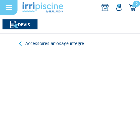
0
DEVIS
Rechercher
Aller au contenu
Accessoires arrosage integre