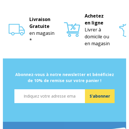
Achetez
Livraison
en ligne
Gratuite
Livrer à
en magasin
domicile ou
*
en magasin
Abonnez-vous à notre newsletter et bénéficiez
de 10% de remise sur votre panier !
Adresse mail
S’abonner