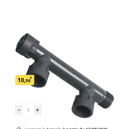
Nourrice 3 voies
En savoir plus
SKU:
120134
Marque: Rain
€
10
,
50
Quantité
Ajouter
au panier