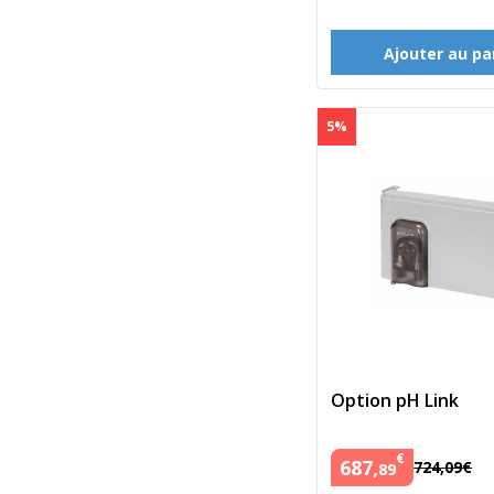
Ajouter au pa
5%
Option pH Link
€
687
,
724
,
09
€
89