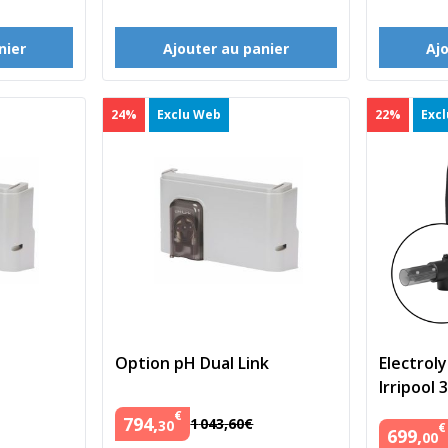
nier
Ajouter au panier
Aj
24%
Exclu Web
22%
Exc
Option pH Dual Link
Electrol
Irripool 
€
794
,
1
043
,
60
€
30
€
699
,
00