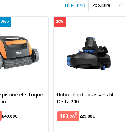
TRIER PAR
u Web
20%
 piscine electrique
Robot électrique sans fil
hin
Delta 200
€
183
,
849
,
00
€
229
,
00
€
20