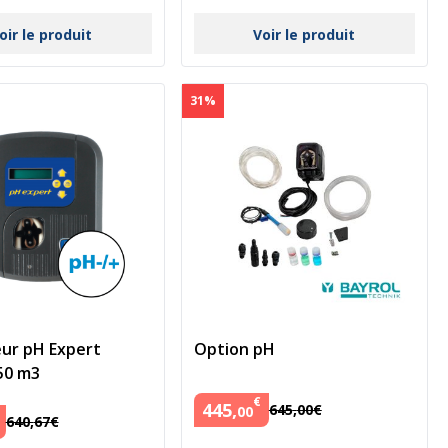
oir le produit
Voir le produit
31%
ur pH Expert
Option pH
50 m3
€
445
,
645
,
00
€
00
640
,
67
€