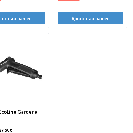
outer au panier
Ajouter au panier
 EcoLine Gardena
27
,
50
€