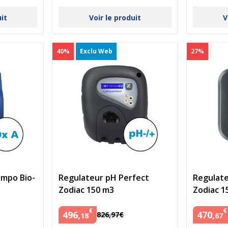
uit
Voir le produit
V
40%
Exclu Web
27%
mpo Bio-
Regulateur pH Perfect
Regulate
Zodiac 150 m3
Zodiac 1
€
€
496
,
470
,
826
,
97
€
18
67