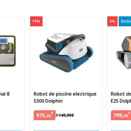
15%
6%
Excl
al 8
Robot de piscine electrique
Robot de
S300 Dolphin
E25 Dolp
€
€
975
,
799
,
1
149
,
00
€
00
00