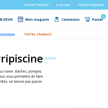
Devenir franchisé
Le groupe
Solution logistique
0
N DEVIS
Mon magasin
Connexion
Panier
omotions
Fortes chaleurs
ripiscine
us ruiner. Bâches, pompes,
our vous permettre de faire
ités, ne laissez pas passer