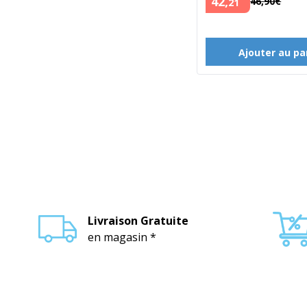
42
,
46
,
90
€
21
Ajouter au pa
Livraison Gratuite
en magasin *