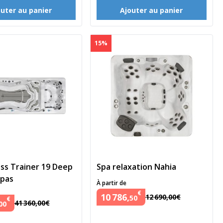
outer au panier
Ajouter au panier
15%
ess Trainer 19 Deep
Spa relaxation Nahia
Spas
À partir de
€
10
786
,
12
690
,
00
€
50
€
41
360
,
00
€
00