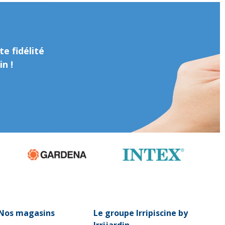
e fidélité
n !
Nos magasins
Le groupe Irripiscine by
Irrijardin