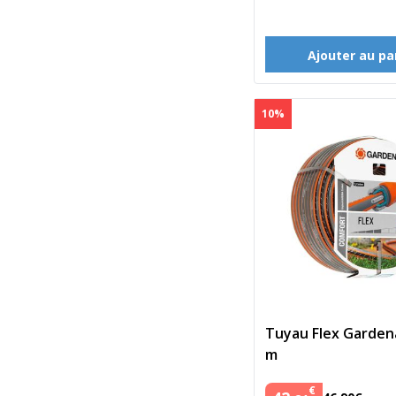
Ajouter au pa
10%
Tuyau Flex Garden
m
€