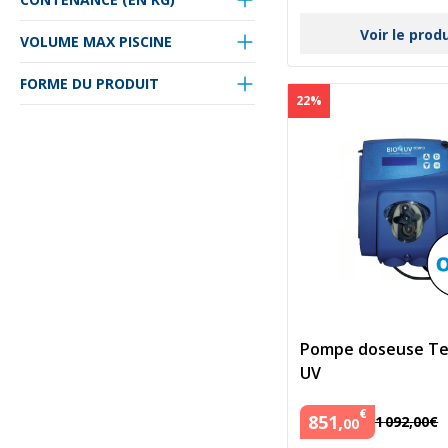
Voir le prod
VOLUME MAX PISCINE
FORME DU PRODUIT
22%
Pompe doseuse Te
UV
€
851
,
1
092
,
00
€
00