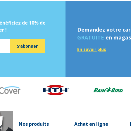
énéficiez de 10% de
Demandez votre cart
r !
GRATUITE
en magasi
S’abonner
En savoir plus
Nos produits
Achat en ligne