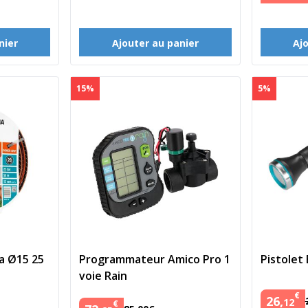
nier
Ajouter au panier
Aj
15%
5%
a Ø15 25
Programmateur Amico Pro 1
Pistolet
voie Rain
€
26
,
12
€