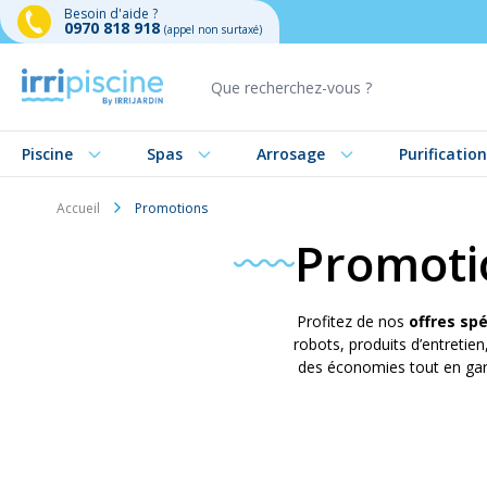
Besoin d'aide ?
0970 818 918
(appel non surtaxé)
Aller au contenu
Piscine
Spas
Arrosage
Purification
Accueil
Promotions
Promotio
Profitez de nos
offres spé
robots, produits d’entreti
des économies tout en gard