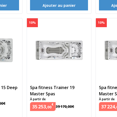
nier
Ajouter au panier
Aj
10%
10%
r 15 Deep
Spa fitness Trainer 19
Spa fitn
Master Spas
Master 
À partir de
À partir de
00
€
€
35
253
,
37
224
,
39
170
,
00
€
00