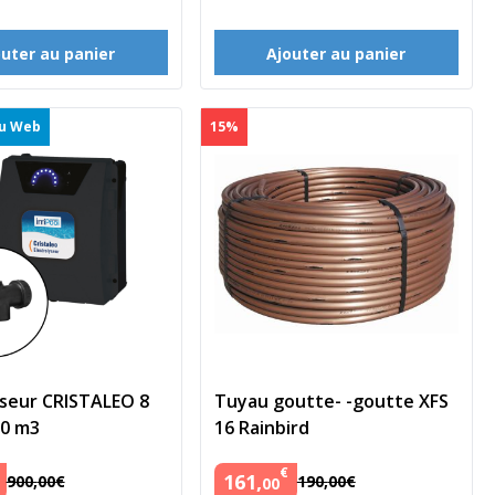
outer au panier
Ajouter au panier
lu Web
15%
yseur CRISTALEO 8
Tuyau goutte- -goutte XFS
30 m3
16 Rainbird
€
161
,
900
,
00
€
190
,
00
€
00