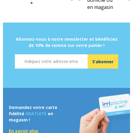
domicile ou
*
en magasin
Abonnez-vous à notre newsletter et bénéficiez
de 10% de remise sur votre panier !
Adresse mail
S’abonner
Demandez votre carte
fidélité
GRATUITE
en
magasin !
En savoir plus