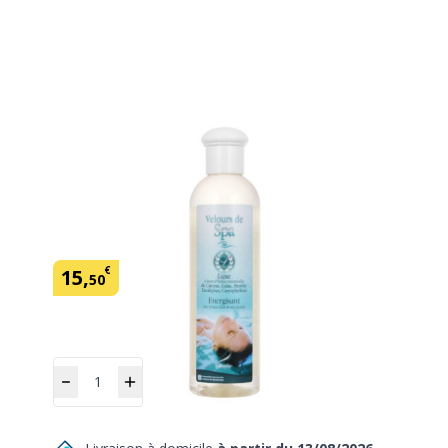
Parfum Velours pour spa luxe
SKU:
431379
Marque: Camylle
€
15
,
50
Quantité
Ajouter
au panier