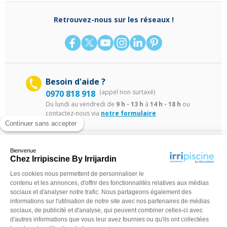
Retrouvez-nous sur les réseaux !
Besoin d'aide ?
(appel non surtaxé)
0970 818 918
Du lundi au vendredi de
9 h - 13 h
à
14 h - 18 h
ou
contactez-nous via
notre formulaire
Continuer sans accepter
Bienvenue
Chez Irripiscine By Irrijardin
Les cookies nous permettent de personnaliser le
contenu et les annonces, d'offrir des fonctionnalités relatives aux médias
©Irripiscine 2025
Conditions générales de ventes
Mentions léga
sociaux et d'analyser notre trafic. Nous partageons également des
informations sur l'utilisation de notre site avec nos partenaires de médias
sociaux, de publicité et d'analyse, qui peuvent combiner celles-ci avec
d'autres informations que vous leur avez fournies ou qu'ils ont collectées