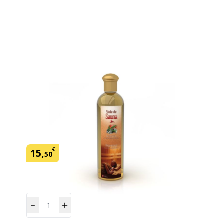
Parfum Voile de Sauna Polynesie
250 mL
SKU:
434127
Marque: Camylle
€
15
,
50
Quantité
Ajouter
au panier