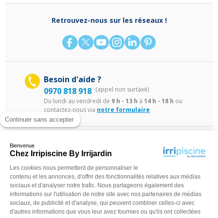
Retrouvez-nous sur les réseaux !
Besoin d'aide ?
(appel non surtaxé)
0970 818 918
Du lundi au vendredi de
9 h - 13 h
à
14 h - 18 h
ou
contactez-nous via
notre formulaire
Continuer sans accepter
Bienvenue
Chez Irripiscine By Irrijardin
Les cookies nous permettent de personnaliser le
contenu et les annonces, d'offrir des fonctionnalités relatives aux médias
sociaux et d'analyser notre trafic. Nous partageons également des
©Irripiscine 2025
Conditions générales de ventes
Mentions léga
informations sur l'utilisation de notre site avec nos partenaires de médias
sociaux, de publicité et d'analyse, qui peuvent combiner celles-ci avec
d'autres informations que vous leur avez fournies ou qu'ils ont collectées