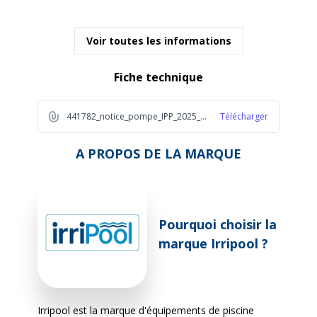
Auto-amorçante
Oui
Voir toutes les informations
Corps de pompe
Polypropylène
Fiche technique
Compatible traitement
Oui
441782_notice_pompe_IPP_2025_1_5132
Télécharger
au sel
A PROPOS DE LA MARQUE
Couvercle
Transparent
Câble
Non
Pourquoi choisir la
Alimentation (volts)
220 volts
marque Irripool ?
Garantie fournisseur
1 an
Irripool est la marque d'équipements de piscine