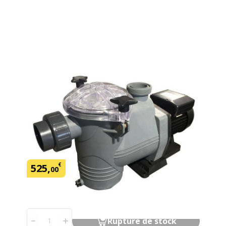
Seconde vie
Pompe IPP 0.75cv TRI -
Reconditionné (B)
SKU:
441782
Marque: Irripool
€
525
,
00
Quantité
Rupture de stock