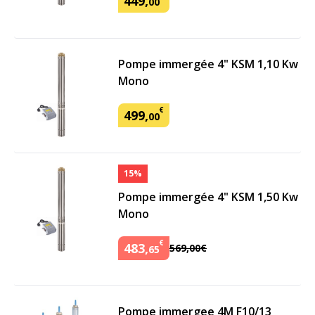
449
,
00
Pompe immergée 4" KSM 1,10 Kw
Mono
€
499
,
00
15%
Pompe immergée 4" KSM 1,50 Kw
Mono
€
483
,
569
,
00
€
65
Pompe immergee 4M F10/13