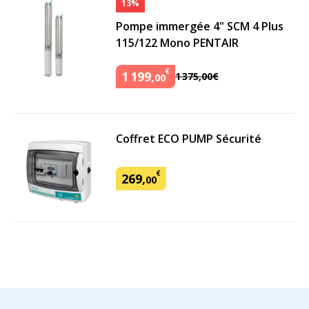
13%
Pompe immergée 4" SCM 4 Plus
115/122 Mono PENTAIR
€
1
199
,
1
375
,
00
€
00
Coffret ECO PUMP Sécurité
€
269
,
00