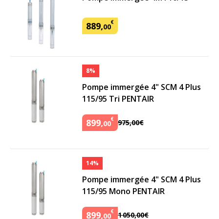
€
889
,
00
8%
Pompe immergée 4" SCM 4 Plus
115/95 Tri PENTAIR
€
899
,
975
,
00
€
00
14%
Pompe immergée 4" SCM 4 Plus
115/95 Mono PENTAIR
€
899
,
1
050
,
00
€
00