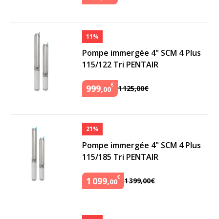
11%
Pompe immergée 4" SCM 4 Plus
115/122 Tri PENTAIR
€
999
,
1
125
,
00
€
00
21%
Pompe immergée 4" SCM 4 Plus
115/185 Tri PENTAIR
€
1
099
,
1
399
,
00
€
00