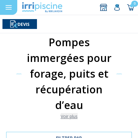
0
DEVIS
Rechercher
Aller au contenu
Pompes
immergées pour
forage, puits et
récupération
d’eau
Voir plus
FILTRER PAR