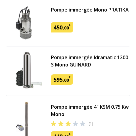
Pompe immergée Mono PRATIKA
€
450
,
00
Pompe immergée Idramatic 1200
S Mono GUINARD
€
595
,
00
Pompe immergée 4" KSM 0,75 Kw
Mono
(1)
€