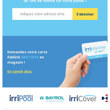
de 10% de remise sur votre panier !
Adresse mail
S’abonner
Demandez votre carte
fidélité
GRATUITE
en
magasin !
En savoir plus