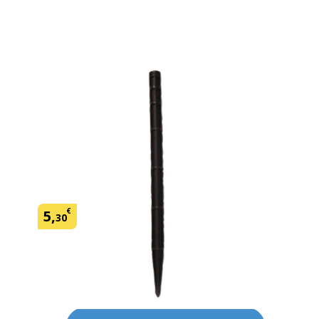
Exclu Magasin
Piquet microconduit
SKU:
422640
€
5
,
30
Ce produit est peut-être disponible
en magasin