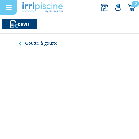
0
DEVIS
Rechercher
Aller au contenu
Goutte à goutte