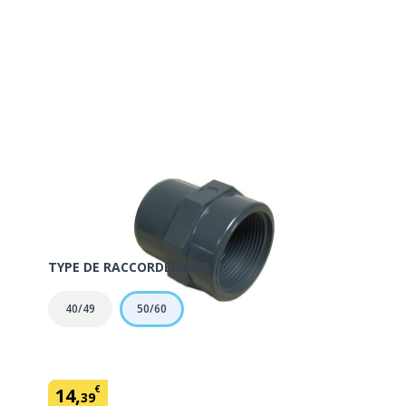
Manchon mâle à coller Ø63 /
Taraudé 50/60
SKU:
152085
TYPE DE RACCORDEMENT
40/49
50/60
€
14
,
39