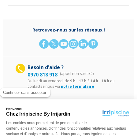
Retrouvez-nous sur les réseaux !
Besoin d'aide ?
(appel non surtaxé)
0970 818 918
Du lundi au vendredi de
9 h - 13 h
à
14 h - 18 h
ou
contactez-nous via
notre formulaire
Continuer sans accepter
Bienvenue
Chez Irripiscine By Irrijardin
Les cookies nous permettent de personnaliser le
contenu et les annonces, d'offrir des fonctionnalités relatives aux médias
©Irripiscine 2025
Conditions générales de ventes
Mentions léga
sociaux et d'analyser notre trafic. Nous partageons également des