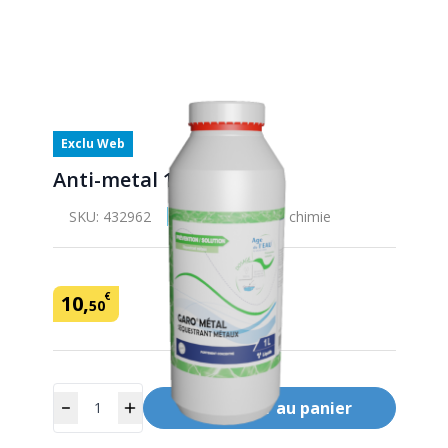
Exclu Web
Anti-metal 1L
SKU:
432962
Marque: Gaches chimie
€
10
,
50
Quantité
Ajouter
au panier