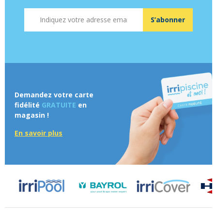
Adresse mail
S’abonner
Demandez votre carte
fidélité
GRATUITE
en
magasin !
En savoir plus