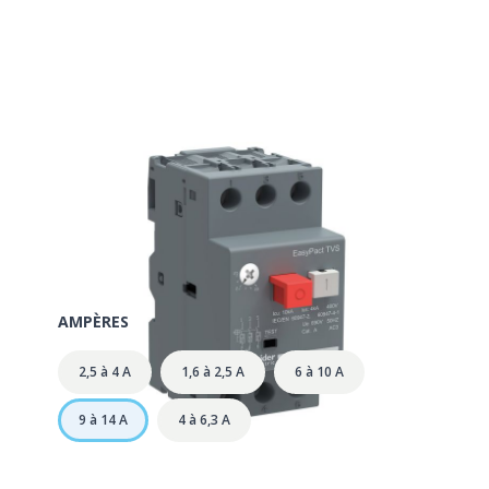
Disjoncteur magnéto thermique 9
à 14 A
SKU:
154015
AMPÈRES
2,5 à 4 A
1,6 à 2,5 A
6 à 10 A
9 à 14 A
4 à 6,3 A