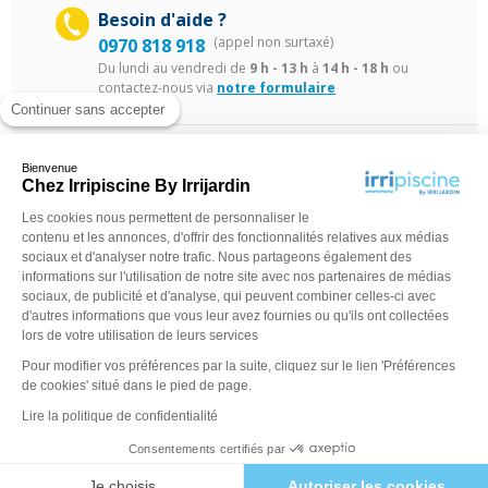
Besoin d'aide ?
(appel non surtaxé)
0970 818 918
Du lundi au vendredi de
9 h - 13 h
à
14 h - 18 h
ou
contactez-nous via
notre formulaire
Continuer sans accepter
Bienvenue
Chez Irripiscine By Irrijardin
Les cookies nous permettent de personnaliser le
contenu et les annonces, d'offrir des fonctionnalités relatives aux médias
©Irripiscine 2025
Conditions générales de ventes
Mentions léga
sociaux et d'analyser notre trafic. Nous partageons également des
informations sur l'utilisation de notre site avec nos partenaires de médias
sociaux, de publicité et d'analyse, qui peuvent combiner celles-ci avec
d'autres informations que vous leur avez fournies ou qu'ils ont collectées
lors de votre utilisation de leurs services
Pour modifier vos préférences par la suite, cliquez sur le lien 'Préférences
de cookies' situé dans le pied de page.
Lire la politique de confidentialité
Consentements certifiés par
Je choisis
Autoriser les cookies