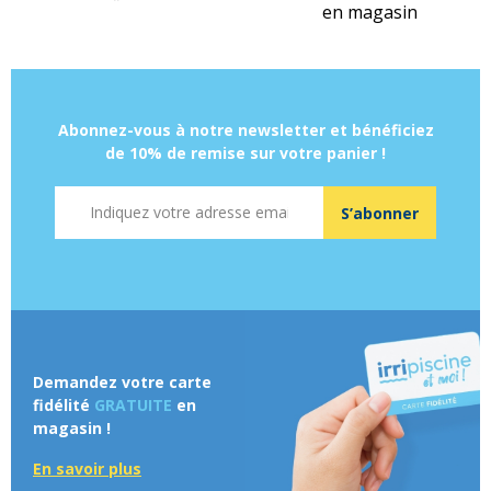
en magasin
Abonnez-vous à notre newsletter et bénéficiez
de 10% de remise sur votre panier !
Adresse mail
S’abonner
Demandez votre carte
fidélité
GRATUITE
en
magasin !
En savoir plus