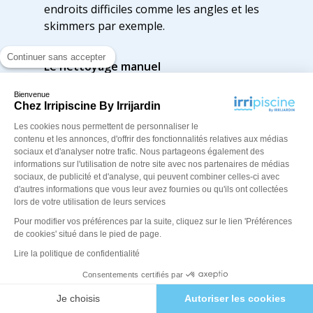
endroits difficiles comme les angles et les
skimmers par exemple.
Continuer sans accepter
Le nettoyage manuel
Bienvenue
Il reste le plus efficace. Il est complet mais
Chez Irripiscine By Irrijardin
cela va vous demander du temps.
Les cookies nous permettent de personnaliser le
contenu et les annonces, d'offrir des fonctionnalités relatives aux médias
Si vous utilisez des produits détergents ou
sociaux et d'analyser notre trafic. Nous partageons également des
chimiques, mettez des gants et utilisez les
informations sur l'utilisation de notre site avec nos partenaires de médias
équipements de protection individuelle
sociaux, de publicité et d'analyse, qui peuvent combiner celles-ci avec
d'autres informations que vous leur avez fournies ou qu'ils ont collectées
comme des lunettes pour vous protéger
lors de votre utilisation de leurs services
d’éventuelles éclaboussures.
Pour modifier vos préférences par la suite, cliquez sur le lien 'Préférences
de cookies' situé dans le pied de page.
La position de votre corps
Lire la politique de confidentialité
Consentements certifiés par
Vous avez le choix soit:
Je choisis
Autoriser les cookies