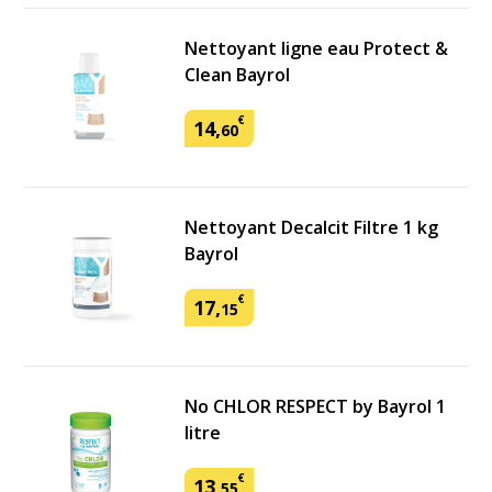
Nettoyant ligne eau Protect &
Clean Bayrol
€
14
,
60
Nettoyant Decalcit Filtre 1 kg
Bayrol
€
17
,
15
No CHLOR RESPECT by Bayrol 1
litre
€
13
,
55