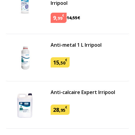
Irripool
€
9
,
14
,
55
€
99
Anti-metal 1 L Irripool
€
15
,
50
Anti-calcaire Expert Irripool
€
28
,
95