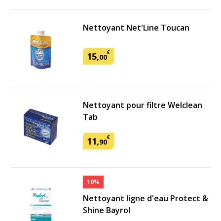
Nettoyant Net'Line Toucan
€
15
,
00
Nettoyant pour filtre Welclean
Tab
€
11
,
90
10%
Nettoyant ligne d'eau Protect &
Shine Bayrol