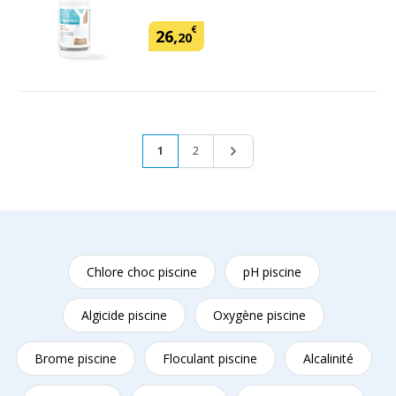
€
26
,
20
Page
Vous lisez actuellement la page
Page
Page
1
2
Chlore choc piscine
pH piscine
Algicide piscine
Oxygène piscine
Brome piscine
Floculant piscine
Alcalinité