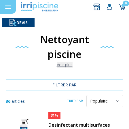
0
DEVIS
Rechercher
Aller au contenu
Nettoyant
piscine
Voir plus
FILTRER PAR
36
articles
TRIER PAR
31%
Desinfectant multisurfaces