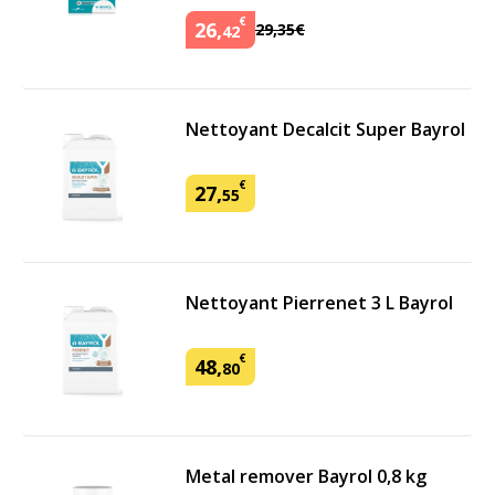
€
26
,
29
,
35
€
42
Nettoyant Decalcit Super Bayrol
€
27
,
55
Nettoyant Pierrenet 3 L Bayrol
€
48
,
80
Metal remover Bayrol 0,8 kg