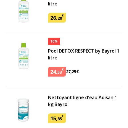
litre
€
26
,
20
10%
Pool DETOX RESPECT by Bayrol 1
litre
€
24
,
27
,
25
€
53
Nettoyant ligne d'eau Adisan 1
kg Bayrol
€
15
,
85