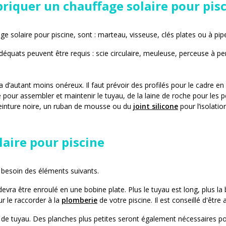
abriquer un chauffage solaire pour pis
ge solaire pour piscine, sont : marteau, visseuse, clés plates ou à pipe
adéquats peuvent être requis : scie circulaire, meuleuse, perceuse à p
ra d’autant moins onéreux. Il faut prévoir des profilés pour le cadre 
fié pour assembler et maintenir le tuyau, de la laine de roche pour les 
peinture noire, un ruban de mousse ou du
joint silicone
pour l’isolatio
laire pour piscine
 besoin des éléments suivants.
evra être enroulé en une bobine plate. Plus le tuyau est long, plus la
r le raccorder à la
plomberie
de votre piscine. Il est conseillé d'êtr
 de tuyau. Des planches plus petites seront également nécessaires po