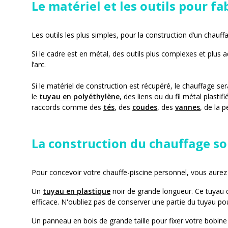
Le matériel et les outils pour f
Les outils les plus simples, pour la construction d’un chauffa
Si le cadre est en métal, des outils plus complexes et plus 
l’arc.
Si le matériel de construction est récupéré, le chauffage se
le
tuyau en polyéthylène
, des liens ou du fil métal plasti
raccords comme des
tés
, des
coudes
, des
vannes
, de la 
La construction du chauffage so
Pour concevoir votre chauffe-piscine personnel, vous aurez
Un
tuyau en plastique
noir de grande longueur. Ce tuyau d
efficace. N'oubliez pas de conserver une partie du tuyau pou
Un panneau en bois de grande taille pour fixer votre bobine