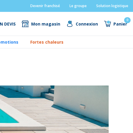
Devenir franchisé
Le groupe
Solution logistique
0
N DEVIS
Mon magasin
Connexion
Panier
omotions
Fortes chaleurs