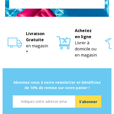
Achetez
Livraison
en ligne
Gratuite
Livrer à
en magasin
domicile ou
*
en magasin
Abonnez-vous à notre newsletter et bénéficiez
de 10% de remise sur votre panier !
Adresse mail
S’abonner