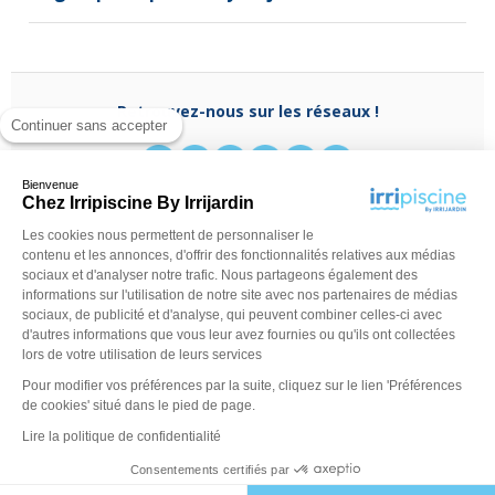
Retrouvez-nous sur les réseaux !
Continuer sans accepter
Bienvenue
Chez Irripiscine By Irrijardin
Les cookies nous permettent de personnaliser le
Besoin d'aide ?
contenu et les annonces, d'offrir des fonctionnalités relatives aux médias
(appel non surtaxé)
0970 818 918
sociaux et d'analyser notre trafic. Nous partageons également des
Du lundi au vendredi de
9 h - 13 h
à
14 h - 18 h
ou
informations sur l'utilisation de notre site avec nos partenaires de médias
contactez-nous via
notre formulaire
sociaux, de publicité et d'analyse, qui peuvent combiner celles-ci avec
d'autres informations que vous leur avez fournies ou qu'ils ont collectées
lors de votre utilisation de leurs services
Pour modifier vos préférences par la suite, cliquez sur le lien 'Préférences
de cookies' situé dans le pied de page.
Lire la politique de confidentialité
Consentements certifiés par
©Irripiscine 2025
Conditions générales de ventes
Mentions léga