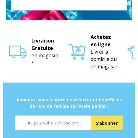
Achetez
Livraison
en ligne
Gratuite
Livrer à
en magasin
domicile ou
*
en magasin
Abonnez-vous à notre newsletter et bénéficiez
de 10% de remise sur votre panier !
Adresse mail
S’abonner