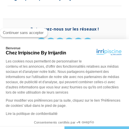
Retrouvez-nous sur les réseaux !
Continuer sans accepter
Bienvenue
Chez Irripiscine By Irrijardin
Les cookies nous permettent de personnaliser le
Besoin d'aide ?
contenu et les annonces, d'offrir des fonctionnalités relatives aux médias
(appel non surtaxé)
0970 818 918
sociaux et d'analyser notre trafic. Nous partageons également des
Du lundi au vendredi de
9 h - 13 h
à
14 h - 18 h
ou
informations sur l'utilisation de notre site avec nos partenaires de médias
contactez-nous via
notre formulaire
sociaux, de publicité et d'analyse, qui peuvent combiner celles-ci avec
d'autres informations que vous leur avez fournies ou qu'ils ont collectées
lors de votre utilisation de leurs services
Pour modifier vos préférences par la suite, cliquez sur le lien 'Préférences
de cookies' situé dans le pied de page.
Lire la politique de confidentialité
Consentements certifiés par
©Irripiscine 2025
Conditions générales de ventes
Mentions léga