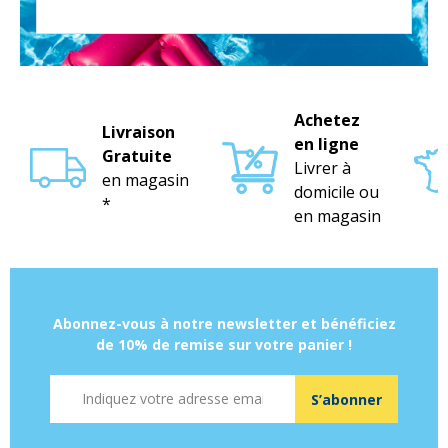
Achetez
Livraison
en ligne
Gratuite
Livrer à
en magasin
domicile ou
*
en magasin
Abonnez-vous à notre newsletter et bénéficiez
de 10% de remise sur votre panier !
Adresse mail
S’abonner