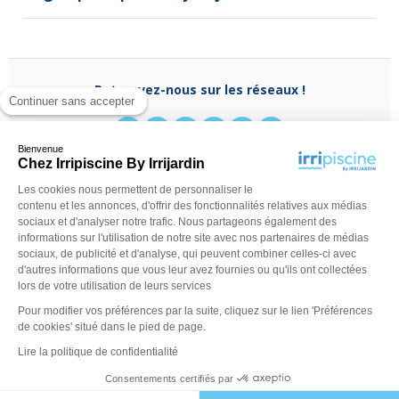
Retrouvez-nous sur les réseaux !
Continuer sans accepter
Bienvenue
Chez Irripiscine By Irrijardin
Les cookies nous permettent de personnaliser le
Besoin d'aide ?
contenu et les annonces, d'offrir des fonctionnalités relatives aux médias
(appel non surtaxé)
0970 818 918
sociaux et d'analyser notre trafic. Nous partageons également des
Du lundi au vendredi de
9 h - 13 h
à
14 h - 18 h
ou
informations sur l'utilisation de notre site avec nos partenaires de médias
contactez-nous via
notre formulaire
sociaux, de publicité et d'analyse, qui peuvent combiner celles-ci avec
d'autres informations que vous leur avez fournies ou qu'ils ont collectées
lors de votre utilisation de leurs services
Pour modifier vos préférences par la suite, cliquez sur le lien 'Préférences
de cookies' situé dans le pied de page.
Lire la politique de confidentialité
Consentements certifiés par
©Irripiscine 2025
Conditions générales de ventes
Mentions léga