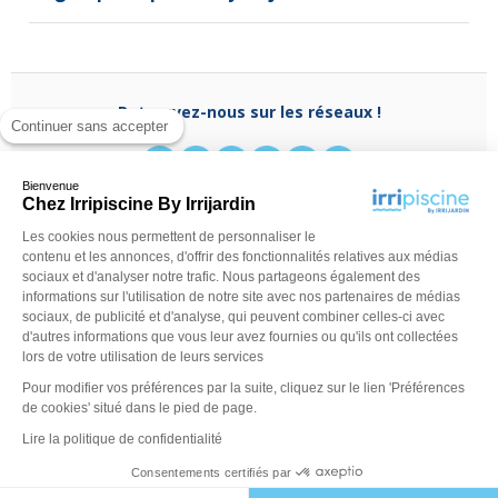
Retrouvez-nous sur les réseaux !
Continuer sans accepter
Bienvenue
Chez Irripiscine By Irrijardin
Les cookies nous permettent de personnaliser le
Besoin d'aide ?
contenu et les annonces, d'offrir des fonctionnalités relatives aux médias
(appel non surtaxé)
0970 818 918
sociaux et d'analyser notre trafic. Nous partageons également des
Du lundi au vendredi de
9 h - 13 h
à
14 h - 18 h
ou
informations sur l'utilisation de notre site avec nos partenaires de médias
contactez-nous via
notre formulaire
sociaux, de publicité et d'analyse, qui peuvent combiner celles-ci avec
d'autres informations que vous leur avez fournies ou qu'ils ont collectées
lors de votre utilisation de leurs services
Pour modifier vos préférences par la suite, cliquez sur le lien 'Préférences
de cookies' situé dans le pied de page.
Lire la politique de confidentialité
Consentements certifiés par
©Irripiscine 2025
Conditions générales de ventes
Mentions léga