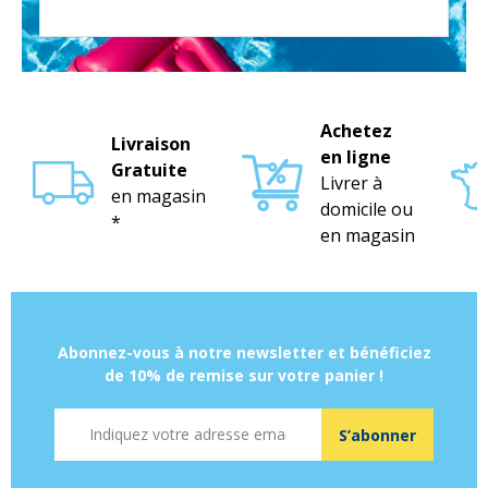
Achetez
Livraison
en ligne
Gratuite
Livrer à
en magasin
domicile ou
*
en magasin
Abonnez-vous à notre newsletter et bénéficiez
de 10% de remise sur votre panier !
Adresse mail
S’abonner