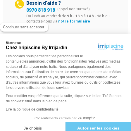
Besoin d'aide ?
(appel non surtaxé)
0970 818 918
Du lundi au vendredi de
9 h - 13 h
à
14 h - 18 h
ou
contactez-nous via
notre formulaire
Continuer sans accepter
Bienvenue
Chez Irripiscine By Irrijardin
Les cookies nous permettent de personnaliser le
contenu et les annonces, d'offrir des fonctionnalités relatives aux médias
©Irripiscine 2025
Conditions générales de ventes
Mentions léga
sociaux et d'analyser notre trafic. Nous partageons également des
informations sur l'utilisation de notre site avec nos partenaires de médias
sociaux, de publicité et d'analyse, qui peuvent combiner celles-ci avec
d'autres informations que vous leur avez fournies ou qu'ils ont collectées
lors de votre utilisation de leurs services
Pour modifier vos préférences par la suite, cliquez sur le lien 'Préférences
de cookies' situé dans le pied de page.
Lire la politique de confidentialité
Consentements certifiés par
Je choisis
Autoriser les cookies