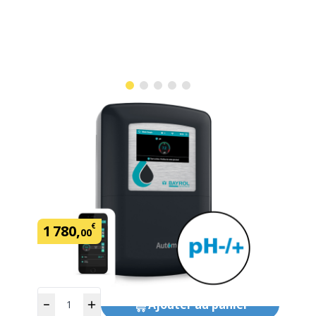
Régulateur Automatic Cl-pH
Bayrol 90 m3
SKU:
438385
Marque: Bayrol Technik
€
1
780
,
00
Quantité
Ajouter
au panier