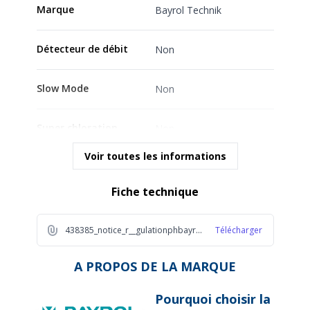
Marque
Bayrol Technik
Détecteur de débit
Non
Slow Mode
Non
Super chloration
Non
Voir toutes les informations
Timer
Non
Fiche technique
Garantie fournisseur
2 ans
438385_notice_r__gulationphbayrol_2023_1_da23
Télécharger
A PROPOS DE LA MARQUE
Pourquoi choisir la