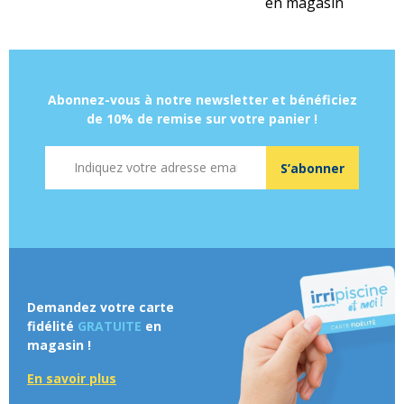
en magasin
Abonnez-vous à notre newsletter et bénéficiez
de 10% de remise sur votre panier !
Adresse mail
S’abonner
Demandez votre carte
fidélité
GRATUITE
en
magasin !
En savoir plus