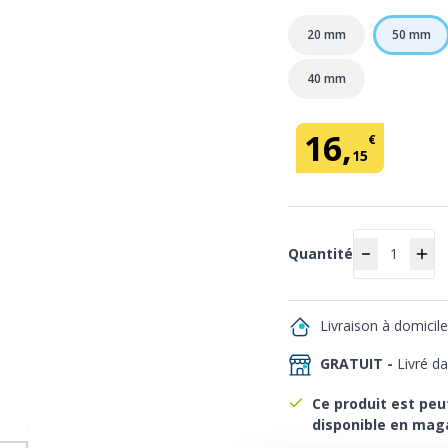
20 mm
50 mm
40 mm
16
,
€
15
Quantité
Quantité
Livraison à domicil
GRATUIT -
Livré d
Ce produit est peu
disponible en mag