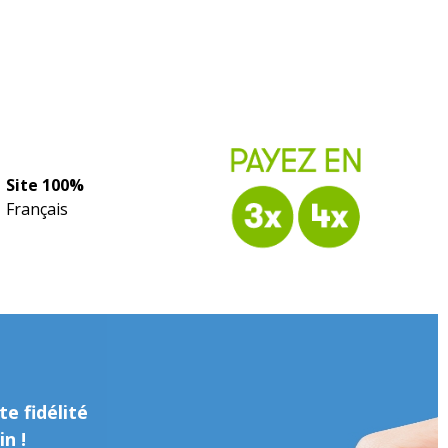
Site 100%
Français
e fidélité
n !