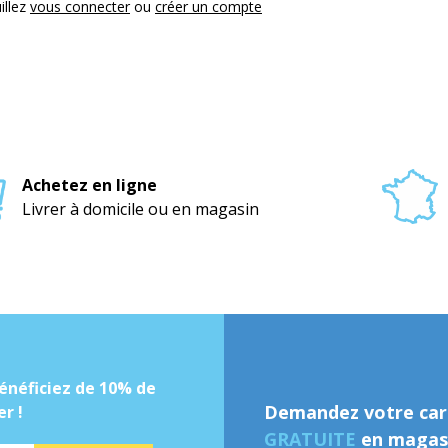
illez
vous connecter
ou
créer un compte
Achetez en ligne
Livrer à domicile ou en magasin
énéficiez de 10% de
Demandez votre cart
r !
GRATUITE
en magasi