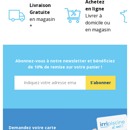
Achetez
Livraison
en ligne
Gratuite
Livrer à
en magasin
domicile ou
*
en magasin
Abonnez-vous à notre newsletter et bénéficiez
de 10% de remise sur votre panier !
Adresse mail
S’abonner
Demandez votre carte