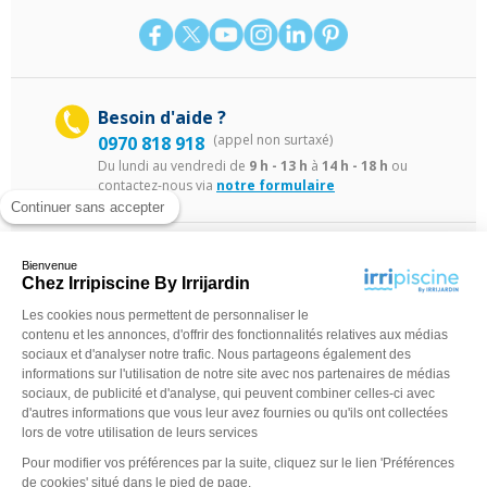
Besoin d'aide ?
(appel non surtaxé)
0970 818 918
Du lundi au vendredi de
9 h - 13 h
à
14 h - 18 h
ou
contactez-nous via
notre formulaire
Continuer sans accepter
Bienvenue
Chez Irripiscine By Irrijardin
Les cookies nous permettent de personnaliser le
contenu et les annonces, d'offrir des fonctionnalités relatives aux médias
sociaux et d'analyser notre trafic. Nous partageons également des
©Irripiscine 2025
Conditions générales de ventes
Mentions léga
informations sur l'utilisation de notre site avec nos partenaires de médias
sociaux, de publicité et d'analyse, qui peuvent combiner celles-ci avec
d'autres informations que vous leur avez fournies ou qu'ils ont collectées
lors de votre utilisation de leurs services
Pour modifier vos préférences par la suite, cliquez sur le lien 'Préférences
de cookies' situé dans le pied de page.