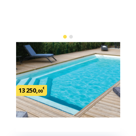
Coque Merida 7 - 7 x 4 x 1,50 m
SKU:
439269
€
13
250
,
00
Demander un devis