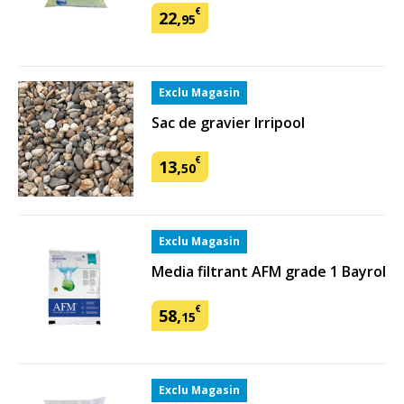
€
22
,
95
Exclu Magasin
Sac de gravier Irripool
€
13
,
50
Exclu Magasin
Media filtrant AFM grade 1 Bayrol
€
58
,
15
Exclu Magasin