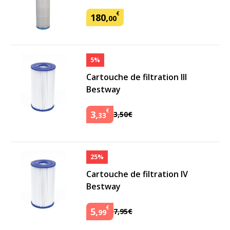
€
180
,
00
5%
Cartouche de filtration III
Bestway
€
3
,
3
,
50
€
33
25%
Cartouche de filtration IV
Bestway
€
5
,
7
,
95
€
99