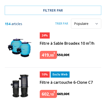
FILTRER PAR
154
articles
TRIER PAR
24%
Filtre à Sable Broadex 10 m³/h
€
419
,
550
,
00
€
00
10%
Exclu Web
Filtre à cartouche 6-Clone C7
€
602
,
669
,
00
€
10