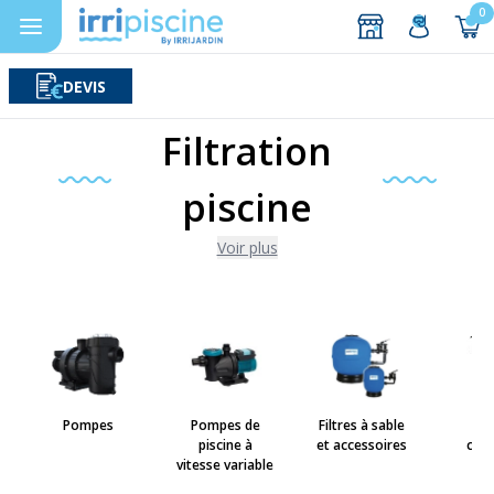
0
DEVIS
Rechercher
Aller au contenu
Filtration
piscine
Voir plus
Pompes
Pompes de
Filtres à sable
Fil
piscine à
et accessoires
car
vitesse variable