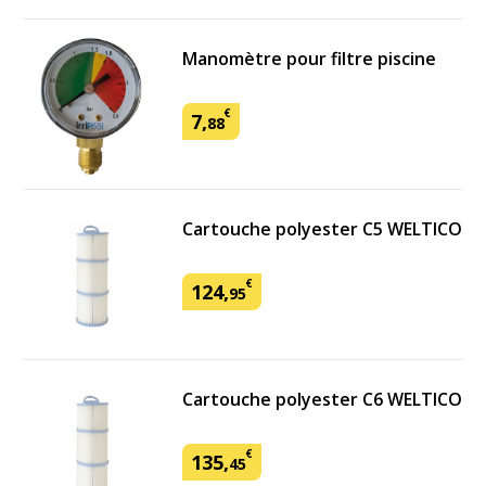
Manomètre pour filtre piscine
€
7
,
88
Cartouche polyester C5 WELTICO
€
124
,
95
Cartouche polyester C6 WELTICO
€
135
,
45