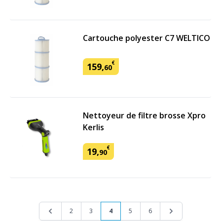
Cartouche polyester C7 WELTICO
€
159
,
60
Nettoyeur de filtre brosse Xpro
Kerlis
€
19
,
90
Page
Page
Page
Page
Vous lisez actuellement la page
Page
Page
Page
2
3
4
5
6