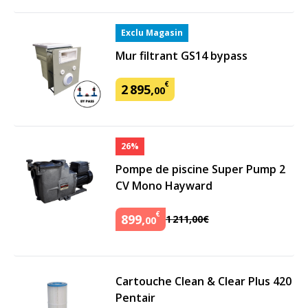
Exclu Magasin
Mur filtrant GS14 bypass
€
2
895
,
00
26%
Pompe de piscine Super Pump 2
CV Mono Hayward
€
899
,
1
211
,
00
€
00
Cartouche Clean & Clear Plus 420
Pentair