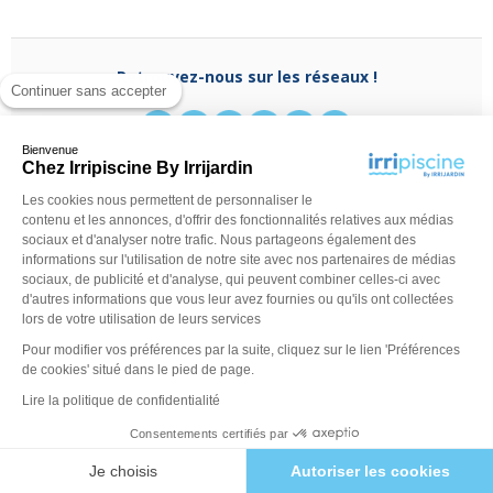
Retrouvez-nous sur les réseaux !
Continuer sans accepter
Bienvenue
Chez Irripiscine By Irrijardin
Les cookies nous permettent de personnaliser le
Besoin d'aide ?
contenu et les annonces, d'offrir des fonctionnalités relatives aux médias
(appel non surtaxé)
0970 818 918
sociaux et d'analyser notre trafic. Nous partageons également des
Du lundi au vendredi de
9 h - 13 h
à
14 h - 18 h
ou
informations sur l'utilisation de notre site avec nos partenaires de médias
contactez-nous via
notre formulaire
sociaux, de publicité et d'analyse, qui peuvent combiner celles-ci avec
d'autres informations que vous leur avez fournies ou qu'ils ont collectées
lors de votre utilisation de leurs services
Pour modifier vos préférences par la suite, cliquez sur le lien 'Préférences
de cookies' situé dans le pied de page.
Lire la politique de confidentialité
Consentements certifiés par
©Irripiscine 2025
Conditions générales de ventes
Mentions léga
Je choisis
Autoriser les cookies