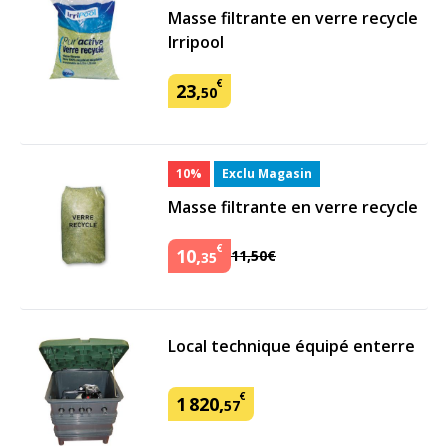
Masse filtrante en verre recycle
Irripool
€
23
,
50
10%
Exclu Magasin
Masse filtrante en verre recycle
€
10
,
11
,
50
€
35
Local technique équipé enterre
€
1
820
,
57