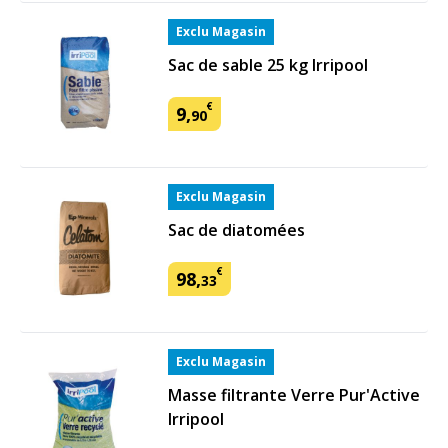
Exclu Magasin
Sac de sable 25 kg Irripool
€
9
,
90
Exclu Magasin
Sac de diatomées
€
98
,
33
Exclu Magasin
Masse filtrante Verre Pur'Active
Irripool