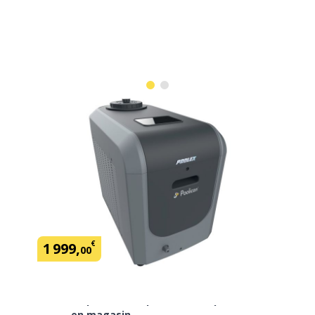
Exclu Magasin
Filtration piscine POOLICAN
connecté
SKU:
439090
Marque: Poolex
€
1
999
,
00
Ce produit est peut-être disponible
en magasin