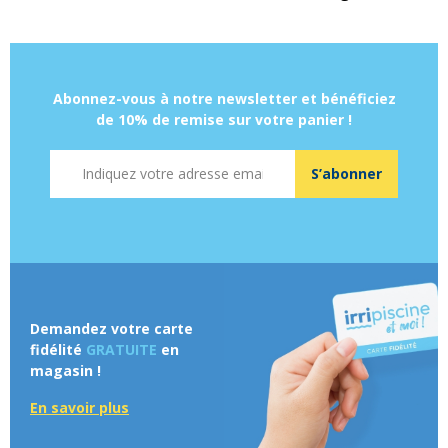
Abonnez-vous à notre newsletter et bénéficiez
de 10% de remise sur votre panier !
Adresse mail
S’abonner
Demandez votre carte
fidélité
GRATUITE
en
magasin !
En savoir plus