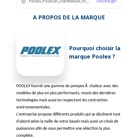
Poolex_Poolican_UserManuel_FR_ec26
Télécharger
COP
5,5
A PROPOS DE LA MARQUE
Gaz
R32
Possibilité de faire un
Non
bilan thermique ?
Pourquoi choisir la
marque Poolex ?
Priorité chauffage
Non
Alimentation (volts)
230 volts
POOLEX fournit une gamme de pompes Ã chaleur avec des
modèles de plus en plus performants, munis des dernières
Garantie fournisseur
2 ans
technologies mais aussi en respectant les contraintes
environnementales.
L'entreprise propose différents produits qui se déclinent tout
d'abord selon la taille de votre bassin mais aussi un choix de
puissances afin de vous permettre une sélection la plus
complète.