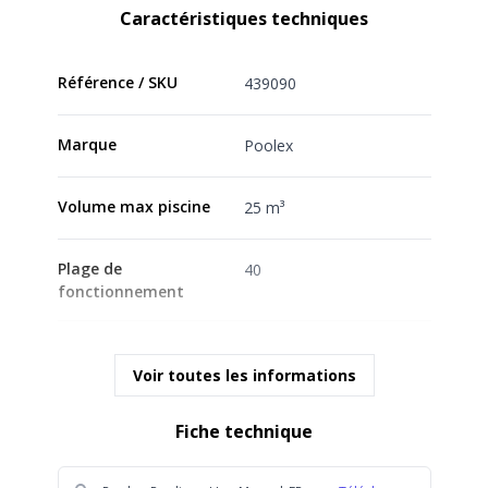
Caractéristiques techniques
Référence / SKU
439090
Marque
Poolex
Volume max piscine
25 m³
Plage de
40
fonctionnement
Type de commande
Digitale, Wifi
Voir toutes les informations
Contrôle
Application smartphone
Fiche technique
wifi