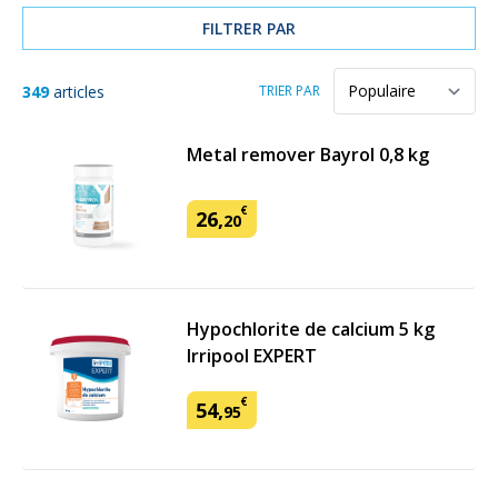
FILTRER PAR
349
articles
TRIER PAR
Metal remover Bayrol 0,8 kg
€
26
,
20
Hypochlorite de calcium 5 kg
Irripool EXPERT
€
54
,
95