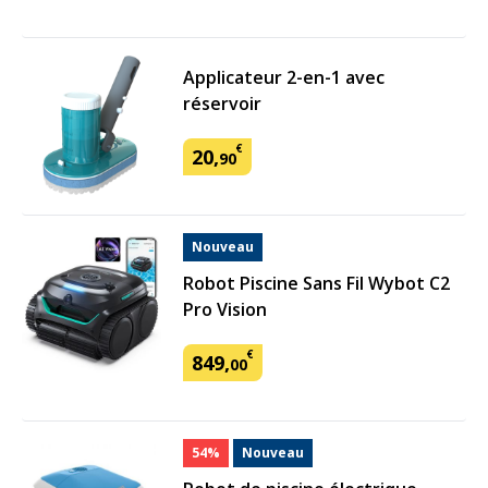
Applicateur 2-en-1 avec
réservoir
€
20
,
90
Nouveau
Robot Piscine Sans Fil Wybot C2
Pro Vision
€
849
,
00
54%
Nouveau