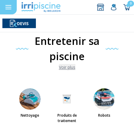
0
DEVIS
Rechercher
Aller au contenu
Entretenir sa
piscine
Voir plus
Nettoyage
Produits de
Robots
traitement