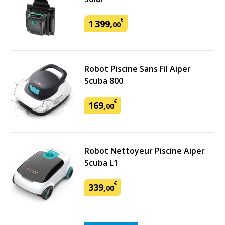
€
1
399
,
00
Robot Piscine Sans Fil Aiper
Scuba 800
€
169
,
00
Robot Nettoyeur Piscine Aiper
Scuba L1
€
339
,
00