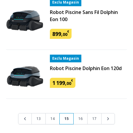
Exclu Magasin
Robot Piscine Sans Fil Dolphin
Eon 100
€
899
,
00
Exclu Magasin
Robot Piscine Dolphin Eon 120d
€
1
199
,
00
Page
Page
Page
Page
Vous lisez actuellement la page
Page
Page
Page
13
14
15
16
17