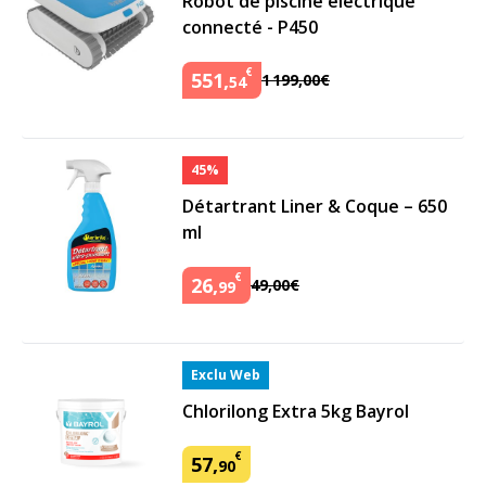
Robot de piscine électrique
connecté - P450
€
551
,
1
199
,
00
€
54
45%
Détartrant Liner & Coque – 650
ml
€
26
,
49
,
00
€
99
Exclu Web
Chlorilong Extra 5kg Bayrol
€
57
,
90