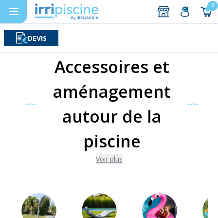
0
DEVIS
Rechercher
Aller au contenu
Accessoires et
aménagement
autour de la
piscine
Voir plus