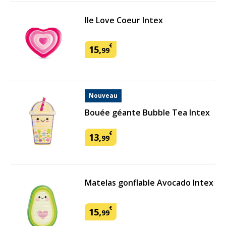
Ile Love Coeur Intex
€
15
,
99
Nouveau
Bouée géante Bubble Tea Intex
€
13
,
99
Matelas gonflable Avocado Intex
€
15
,
99