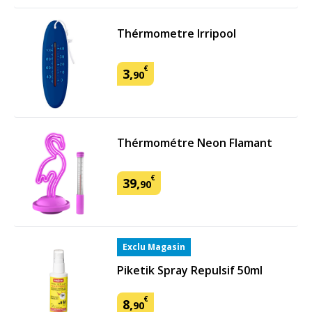
Thérmometre Irripool
€
3
,
90
Thérmométre Neon Flamant
€
39
,
90
Exclu Magasin
Piketik Spray Repulsif 50ml
€
8
,
90