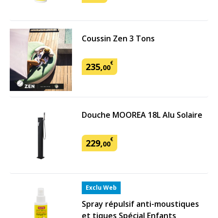
Coussin Zen 3 Tons
€
235
,
00
Douche MOOREA 18L Alu Solaire
€
229
,
00
Exclu Web
Spray répulsif anti-moustiques
et tiques Spécial Enfants