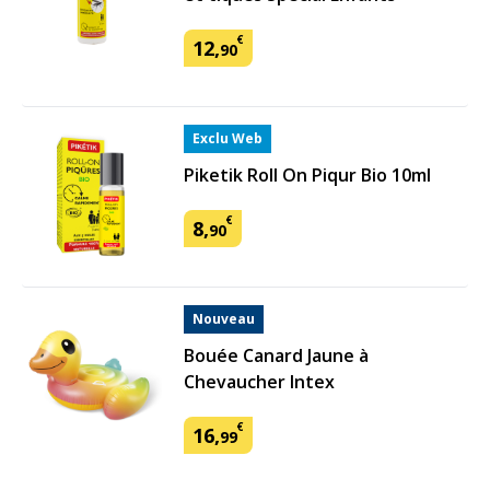
€
12
,
90
Exclu Web
Piketik Roll On Piqur Bio 10ml
€
8
,
90
Nouveau
Bouée Canard Jaune à
Chevaucher Intex
€
16
,
99