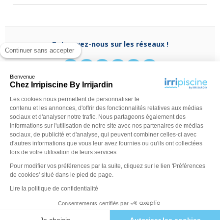
Retrouvez-nous sur les réseaux !
Continuer sans accepter
Bienvenue
Chez Irripiscine By Irrijardin
Les cookies nous permettent de personnaliser le
Besoin d'aide ?
contenu et les annonces, d'offrir des fonctionnalités relatives aux médias
(appel non surtaxé)
0970 818 918
sociaux et d'analyser notre trafic. Nous partageons également des
Du lundi au vendredi de
9 h - 13 h
à
14 h - 18 h
ou
informations sur l'utilisation de notre site avec nos partenaires de médias
contactez-nous via
notre formulaire
sociaux, de publicité et d'analyse, qui peuvent combiner celles-ci avec
d'autres informations que vous leur avez fournies ou qu'ils ont collectées
lors de votre utilisation de leurs services
Pour modifier vos préférences par la suite, cliquez sur le lien 'Préférences
de cookies' situé dans le pied de page.
Lire la politique de confidentialité
Consentements certifiés par
©Irripiscine 2025
Conditions générales de ventes
Mentions léga