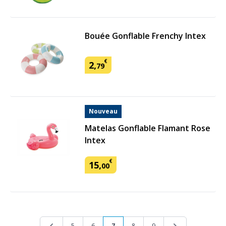
Bouée Gonflable Frenchy Intex
€
2
,
79
Nouveau
Matelas Gonflable Flamant Rose
Intex
€
15
,
00
Page
Page
Page
Page
Vous lisez actuellement la page
Page
Page
Page
5
6
7
8
9