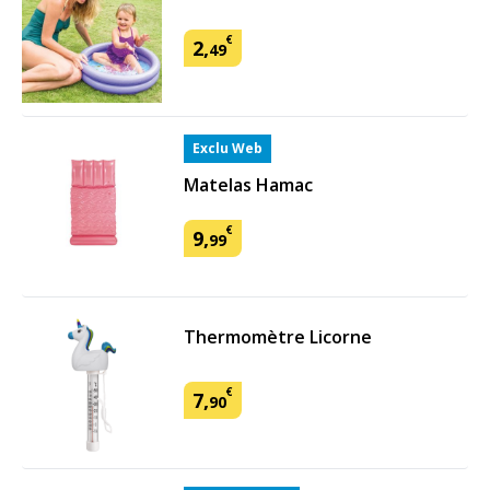
€
2
,
49
Exclu Web
Matelas Hamac
€
9
,
99
Thermomètre Licorne
€
7
,
90