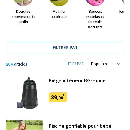
Douches
Mobilier
Bouées,
Jeux d
extérieures de
extérieur
matelas et
jardin
fauteuils
flottants
FILTRER PAR
204
articles
TRIER PAR
Piège intérieur BG-Home
€
89
,
00
Piscine gonflable pour bébé