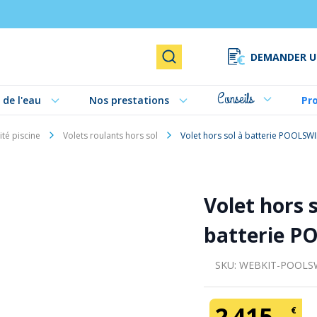
DEMANDER U
Rechercher
Conseils
 de l'eau
Nos prestations
Pr
ité piscine
Volets roulants hors sol
Volet hors sol à batterie POOLSW
Volet hors s
batterie P
SKU:
WEBKIT-POOLSW
2
415
,
€