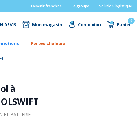
Devenir franchisé
Le groupe
Solution logistique
0
N DEVIS
Mon magasin
Connexion
Panier
omotions
Fortes chaleurs
IFT
ol à
OOLSWIFT
IFT-BATTERIE