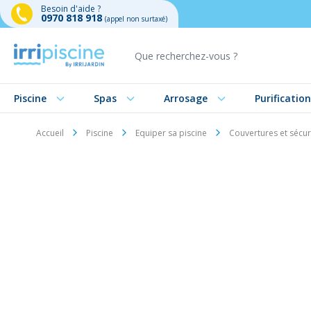
Besoin d'aide ?
0970 818 918
(appel non surtaxé)
Aller au contenu
Piscine
Spas
Arrosage
Purification
Accueil
Piscine
Equiper sa piscine
Couvertures et sécur