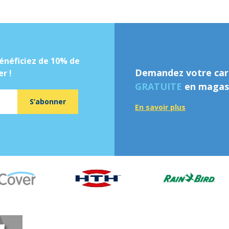
énéficiez de 10% de
Demandez votre cart
r !
GRATUITE
en magasi
S’abonner
En savoir plus