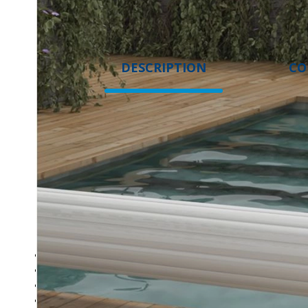
DESCRIPTION
CO
DESCRIPTION
Exemple de prix pour une
piscine
4X2 - hors transport
Profitez du confort d'une couverture motorisée sans les con
instant tout en préservant la propreté et la chaleur de votre 
Autonomie : batterie haute performance permettant enviro
Alimentation : batterie rechargeable sur secteur (chargeur 
Moteur : motorisation tubulaire débrayable avec gestion de
Sécurité : système de verrouillage manuel conforme à la