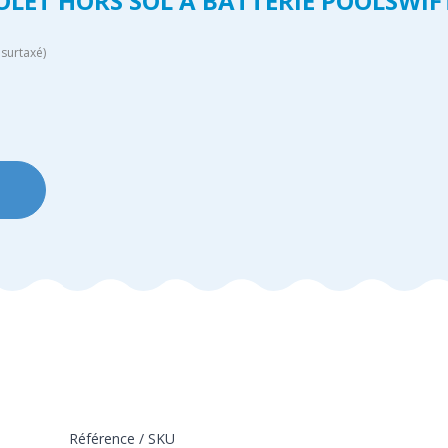
OLET HORS SOL À BATTERIE POOLSWIF
surtaxé)
Référence / SKU