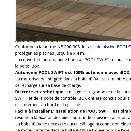
Installation : pose rapide sans travaux de câblage dans le j
Tablier : lames PVC haute résistance traitées contre les r
Couverture hors sol évolutive de manuelle à automatis
Automatique avec batterie de 12 volts.
Conforme à la norme NF P90-308, le tapis de piscine POOLS
protéger les piscines jusqu'à 8 x 4 m.
La couverture automatique hors sol POOL SWIFT manuelle d
la boîte iBox.
Autonome POOL SWIFT est 100% autonome avec iBOX.
La motorisation intégrée dans la boîte iBOX est alimentée par
se recharge sur sa base de charge.
Discrète et esthétique
le design et l'ergonomie de la co
SWIFT et de la boîte de contrôle iBOX ont été conçus pour s'
discrètement au bord de la piscine.
Facile à installer L'installation de POOL SWIFT est simp
résume à la fixation des pieds autour de la piscine, au monta
La boîte iBOX ne nécessite aucun câblage ni connexion électr
Le moteur intégré dans la boîte iBOX se trouve hors de l'axe