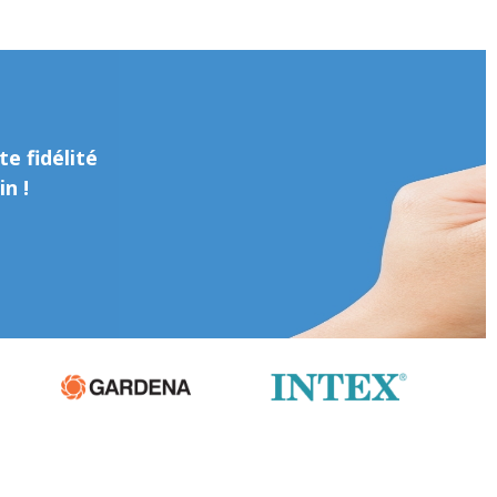
e fidélité
n !