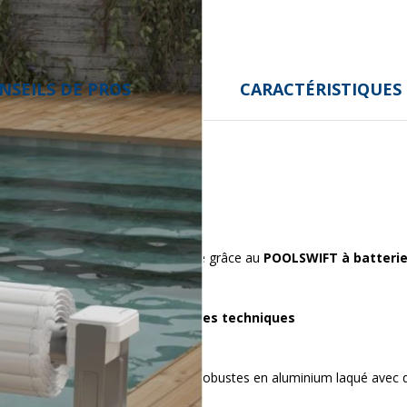
NSEILS DE PROS
CARACTÉRISTIQUES
traintes de raccordement électrique grâce au
POOLSWIFT à batteri
eau.
Caractéristiques techniques
n 40 cycles (ouverture/fermeture)
fourni)
s fins de course Structure : pieds robustes en aluminium laqué avec 
 norme NF P90-308