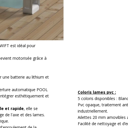
ardin
ayons UV
ée sans fin de course.
WIFT est idéal pour
evient motorisée grâce à
 une batterie au lithium et
uverture automatique POOL
Coloris lames pvc :
intégrer esthétiquement et
5 coloris disponibles : Blanc,
Pvc opaque, traitement an
le et rapide
, elle se
industriellement.
ge de l'axe et des lames.
Ailettes 20 mm amovibles a
ique.
Facilité de nettoyage et d’e
 d'enroulement de la