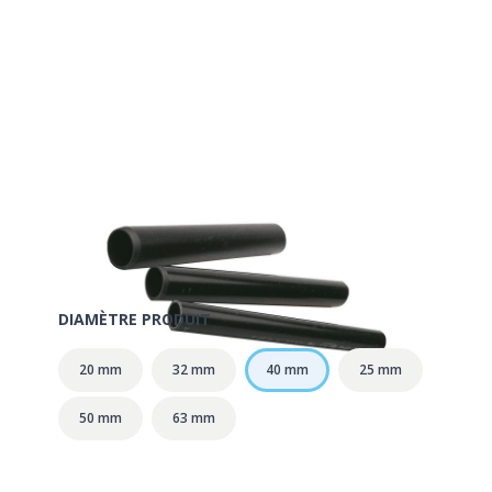
Exclu Magasin
Tuyau PVC rigide Ø40
SKU:
120603
Marque: Fitt
DIAMÈTRE PRODUIT
20 mm
32 mm
40 mm
25 mm
50 mm
63 mm