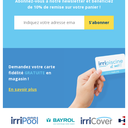
Abonnez-vous à notre newsletter et bénéficiez
de 10% de remise sur votre panier !
Adresse mail
S’abonner
Demandez votre carte
fidélité
GRATUITE
en
magasin !
En savoir plus