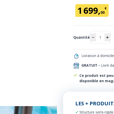
1
699
,
€
00
Quantité
Quantité
Livraison à domicil
GRATUIT -
Livré d
Ce produit est peu
disponible en mag
LES + PRODUIT
Structure semi-rigid