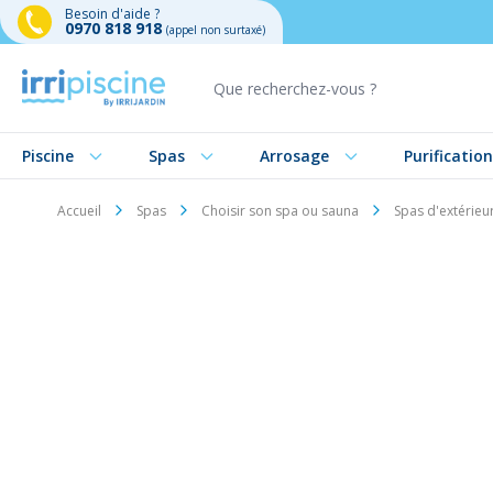
Besoin d'aide ?
0970 818 918
(appel non surtaxé)
Aller au contenu
Piscine
Spas
Arrosage
Purification
Accueil
Spas
Choisir son spa ou sauna
Spas d'extérieu