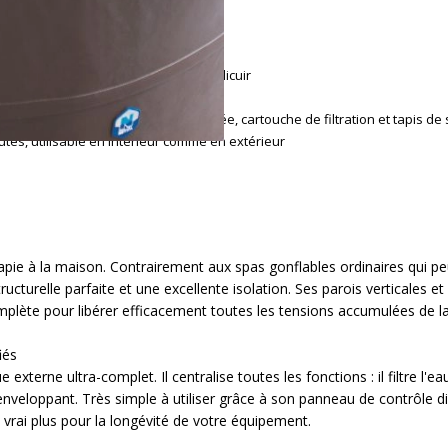
micile
ur 8 cm) avec liner intérieur en similicuir
ulles), couverture isotherme sécurisée, cartouche de filtration et tapis de
tes, utilisable en intérieur comme en extérieur
apie à la maison. Contrairement aux spas gonflables ordinaires qui peuv
ucturelle parfaite et une excellente isolation. Ses parois verticales e
omplète pour libérer efficacement toutes les tensions accumulées de l
iés
xterne ultra-complet. Il centralise toutes les fonctions : il filtre l'
enveloppant. Très simple à utiliser grâce à son panneau de contrôle d
n vrai plus pour la longévité de votre équipement.