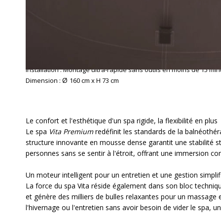
Caractéristiques techniques
Fonction :
Spa de relaxation, d'hydrothérapie et de massage à do
Capacité :
4 à 6 personnes (idéal pour 4 adultes et 2 enfants)
Structure :
Parois en blocs de mousse rigide haute densité (épaisse
Plage de température :
Chauffage rapide jusqu'à
42°C
Équipements inclus :
Bloc moteur amovible (filtration, chauffage, b
Installation :
Montage ultra-rapide sans outils en moins de 15 minu
Ø
Dimension :
160 cm x H 73 cm
Le confort et l'esthétique d'un spa rigide, la flexibilité en plus
Le spa
Vita Premium
redéfinit les standards de la balnéothér
structure innovante en mousse dense garantit une stabilité str
personnes sans se sentir à l'étroit, offrant une immersion c
Un moteur intelligent pour un entretien et une gestion simplif
La force du spa Vita réside également dans son bloc technique e
et génère des milliers de bulles relaxantes pour un massage 
l'hivernage ou l'entretien sans avoir besoin de vider le spa, u