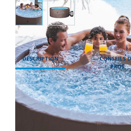
DESCRIPTION
CONSEILS 
PROS
DESCRIPTION
Le spa semi-rigide
Vita Premium
(4 à 6 places) est la solution
d'installation d'un spa gonflable, il accueille confortablemen
massage, filtration), ce spa profond et élégant transforme i