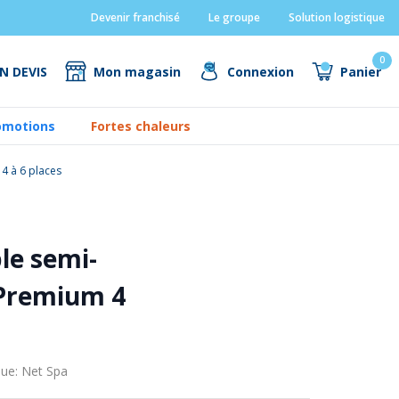
Devenir franchisé
Le groupe
Solution logistique
0
N DEVIS
Mon magasin
Connexion
Panier
omotions
Fortes chaleurs
 4 à 6 places
le semi-
 Premium 4
ue: Net Spa