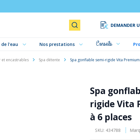
DEMANDER U
Rechercher
Conseils
 de l'eau
Nos prestations
Pr
r et encastrables
Spa détente
Spa gonflable semi-rigide Vita Premium
Spa gonflab
rigide Vita
à 6 places
SKU:
434788
Marq