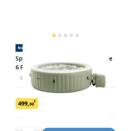
Nouveau
Spa Gonflable Intex PureSPa Olive
6 Places
SKU:
442771
Marque: Intex
€
499
,
00
Quantité