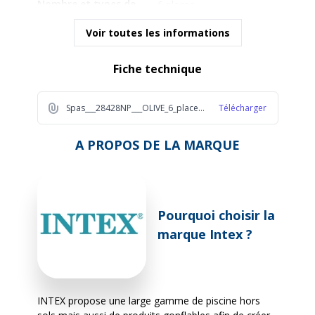
Nombre et types de
6 places
places
Voir toutes les informations
Nombre et types de
Pompe à air et à bulles
Fiche technique
pompes
Spas___28428NP___OLIVE_6_places_5dd5
Télécharger
Réchauffeur
2200
A PROPOS DE LA MARQUE
Type de traitement
Sans traitement d'origine
automatique
Couverture incluse
Oui
Pourquoi choisir la
marque Intex ?
Poids à vide
41.1
Poids en eau
1143
INTEX propose une large gamme de piscine hors