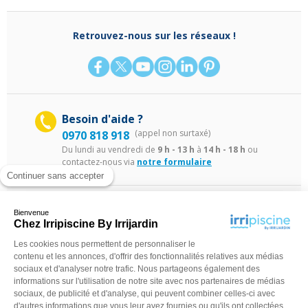
Retrouvez-nous sur les réseaux !
Besoin d'aide ?
(appel non surtaxé)
0970 818 918
Du lundi au vendredi de
9 h - 13 h
à
14 h - 18 h
ou
contactez-nous via
notre formulaire
Continuer sans accepter
Bienvenue
Chez Irripiscine By Irrijardin
Les cookies nous permettent de personnaliser le
contenu et les annonces, d'offrir des fonctionnalités relatives aux médias
sociaux et d'analyser notre trafic. Nous partageons également des
©Irripiscine 2025
Conditions générales de ventes
Mentions léga
informations sur l'utilisation de notre site avec nos partenaires de médias
sociaux, de publicité et d'analyse, qui peuvent combiner celles-ci avec
d'autres informations que vous leur avez fournies ou qu'ils ont collectées