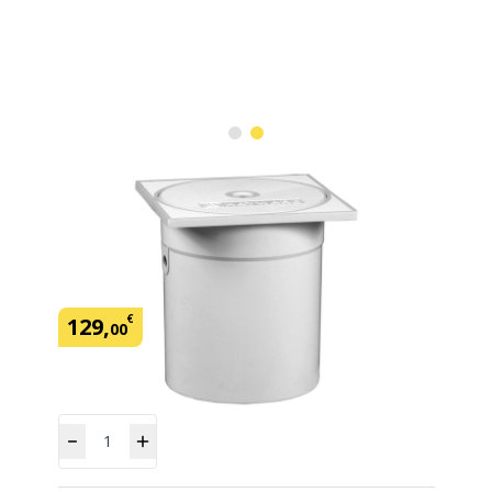
Régulateur de niveau HAYWARD
SKU:
422955
Marque: Hayward
€
129
,
00
Quantité
Ajouter
au panier