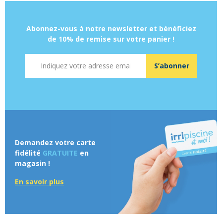
Abonnez-vous à notre newsletter et bénéficiez
de 10% de remise sur votre panier !
Adresse mail
S’abonner
Demandez votre carte
fidélité
GRATUITE
en
magasin !
En savoir plus