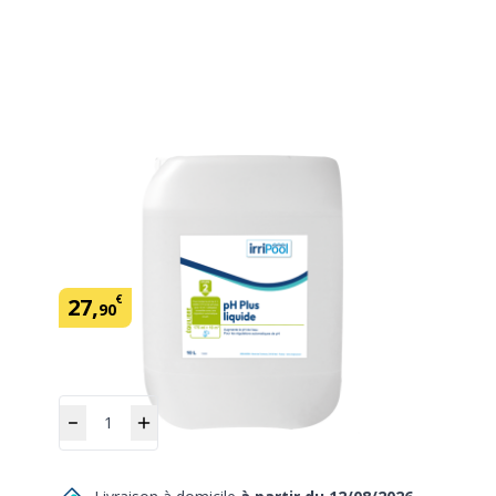
pH Plus liquide 10 litres IRRIPOOL
SKU:
150030
Marque: Irripool
€
27
,
90
Quantité
Ajouter
au panier