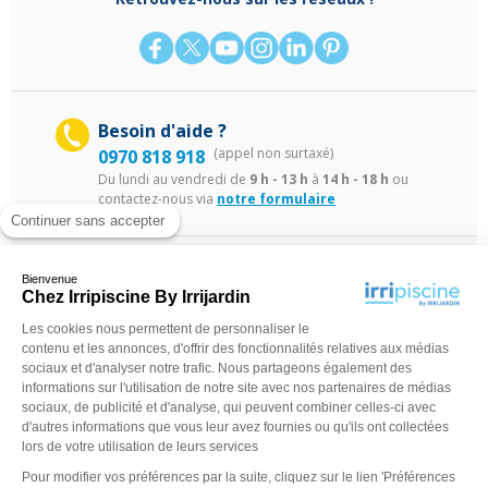
Besoin d'aide ?
(appel non surtaxé)
0970 818 918
Du lundi au vendredi de
9 h - 13 h
à
14 h - 18 h
ou
contactez-nous via
notre formulaire
Continuer sans accepter
Bienvenue
Chez Irripiscine By Irrijardin
Les cookies nous permettent de personnaliser le
contenu et les annonces, d'offrir des fonctionnalités relatives aux médias
sociaux et d'analyser notre trafic. Nous partageons également des
©Irripiscine 2025
Conditions générales de ventes
Mentions léga
informations sur l'utilisation de notre site avec nos partenaires de médias
sociaux, de publicité et d'analyse, qui peuvent combiner celles-ci avec
d'autres informations que vous leur avez fournies ou qu'ils ont collectées
lors de votre utilisation de leurs services
Pour modifier vos préférences par la suite, cliquez sur le lien 'Préférences