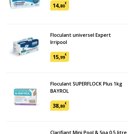
€
14
,
80
Floculant universel Expert
Irripool
€
15
,
99
Floculant SUPERFLOCK Plus 1kg
BAYROL
€
38
,
80
Clarifiant Mini Pool & Spa 0,5 litre