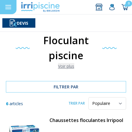
0
DEVIS
Rechercher
Aller au contenu
Floculant
piscine
Voir plus
FILTRER PAR
6
articles
TRIER PAR
Chaussettes floculantes Irripool