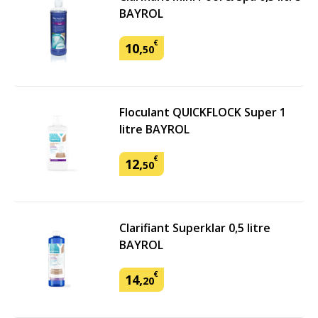
BAYROL
€
10
,
50
Floculant QUICKFLOCK Super 1
litre BAYROL
€
12
,
50
Clarifiant Superklar 0,5 litre
BAYROL
€
14
,
20