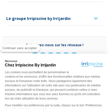
Le groupe Irripiscine by Irrijardin
Retrouvez-nous sur les réseaux !
Continuer sans accepter
Bienvenue
Chez Irripiscine By Irrijardin
Les cookies nous permettent de personnaliser le
Besoin d'aide ?
contenu et les annonces, d'offrir des fonctionnalités relatives aux médias
(appel non surtaxé)
0970 818 918
sociaux et d'analyser notre trafic. Nous partageons également des
Du lundi au vendredi de
9 h - 13 h
à
14 h - 18 h
ou
informations sur l'utilisation de notre site avec nos partenaires de médias
contactez-nous via
notre formulaire
sociaux, de publicité et d'analyse, qui peuvent combiner celles-ci avec
d'autres informations que vous leur avez fournies ou qu'ils ont collectées
lors de votre utilisation de leurs services
Pour modifier vos préférences par la suite, cliquez sur le lien 'Préférences