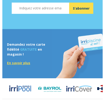
Adresse mail
S’abonner
Demandez votre carte
fidélité
GRATUITE
en
magasin !
En savoir plus