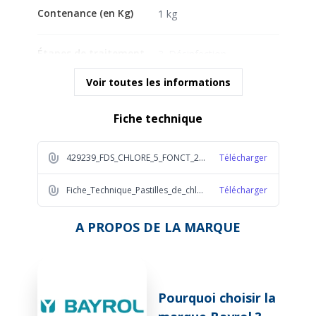
Contenance (en Kg)
1 kg
Étapes de traitement
3. Désinfection
Voir toutes les informations
Forme du produit
Pastilles
Fiche technique
429239_FDS_CHLORE_5_FONCT_20G_HS_1KG_BAYR_2023_FR_1_ad15
Télécharger
Fiche_Technique_Pastilles_de_chlore_5_fonctions_Mini_Pool_Spa_a5e7
Télécharger
A PROPOS DE LA MARQUE
Pourquoi choisir la