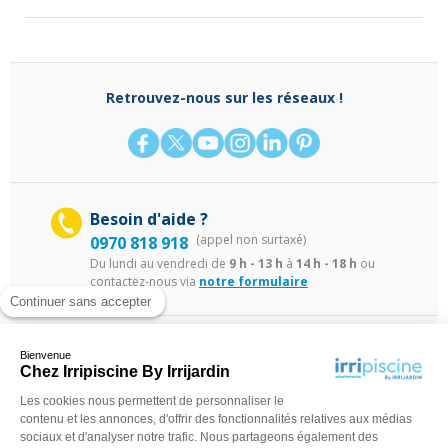
Retrouvez-nous sur les réseaux !
Besoin d'aide ?
(appel non surtaxé)
0970 818 918
Du lundi au vendredi de
9 h - 13 h
à
14 h - 18 h
ou
contactez-nous via
notre formulaire
Continuer sans accepter
Bienvenue
Chez Irripiscine By Irrijardin
Les cookies nous permettent de personnaliser le
contenu et les annonces, d'offrir des fonctionnalités relatives aux médias
sociaux et d'analyser notre trafic. Nous partageons également des
©Irripiscine 2025
Conditions générales de ventes
Mentions léga