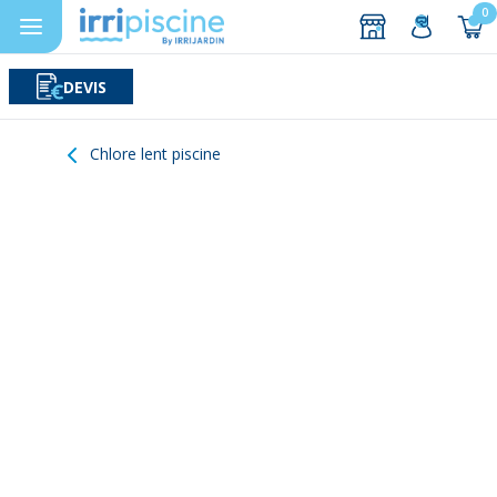
0
DEVIS
Rechercher
Aller au contenu
Chlore lent piscine