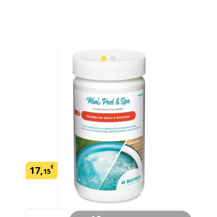
Chlore 5 fonctions pour piscine
hors-sol Bayrol
(1)
En savoir plus
SKU:
429239
Marque: Bayrol
€
17
,
15
Quantité