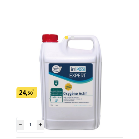
Oxygene actif 5 L Expert Irripool
SKU:
435690
Marque: Irripool Expert
€
24
,
50
Quantité
Ajouter
au panier